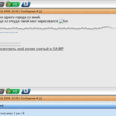
.11.2008, 22:02 | Сообщение #
18
из одного города со мной,
ще хз откуда такой кент нарисовался
---------------------------
---------------------------
осмотреть мой ролик снятый в SA:MP
.11.2008, 22:05 | Сообщение #
19
ov
)
чела вижу 1 раз =Ъ