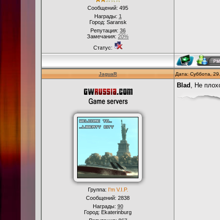
Сообщений:
495
Награды:
1
Город: Saransk
Репутация:
36
Замечания:
20%
Статус:
JaguaR
Дата: Суббота, 29
Blad
, Не плох
Группа:
I'm V.I.P.
Сообщений:
2838
Награды:
90
Город: Ekaterinburg