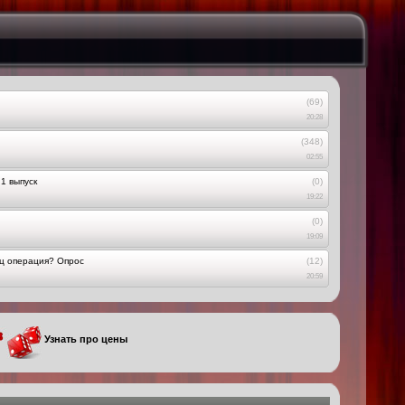
(69)
20:28
(348)
02:55
1 выпуск
(0)
19:22
(0)
19:09
ец операция? Опрос
(12)
20:59
Узнать про цены