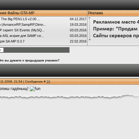
ние Файлы GTA-MP
Реклама
 The Big PEN1:LS v2.00 ...
04.12.2017
 (AvnanceRP,SampRP,Dimo...
19.03.2016
 скрипт SX Events (MySQ...
03.03.2016
а ASL мэрия для SAMP се...
03.03.2016
для SA-MP 0.3.7
22.02.2016
»
Что вы думаете о предыдущем учаснике?
.11.2008, 21:54 | Сообщение #
16
топиш гадёныщ!