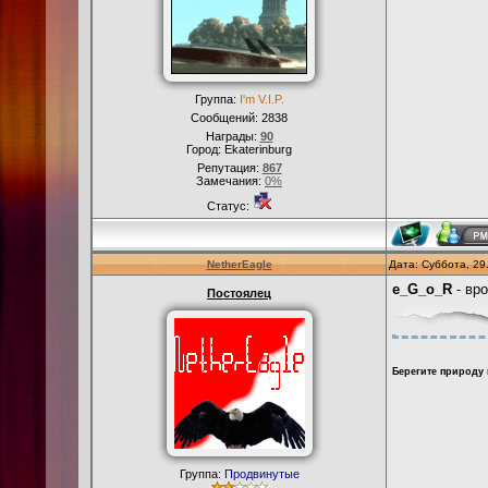
Группа:
I'm V.I.P.
Сообщений:
2838
Награды:
90
Город: Ekaterinburg
Репутация:
867
Замечания:
0%
Статус:
NetherEagle
Дата: Суббота, 29
e_G_o_R
- вро
Постоялец
Берегите природу 
Группа:
Продвинутые