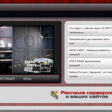
Что будет с сайтом через 10 ЛЕТ?
Vandersexxx
10.06.2026
Обновления и достижения сайта
AXE
24.01.2023
DOTA 2 MVP - Смешные моменты - 
massaoff
11.11.2022
GTA 5 RAGE мультиплеер
massaoff
11.11.2022
Война России с Украиной - это сп
Zombie
12.08.2022
ГИСТРАЦИЯ
ВХОД