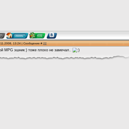
.11.2008, 13:24 | Сообщение #
22
ой MPG эшник:) тоже плохо не замечал..