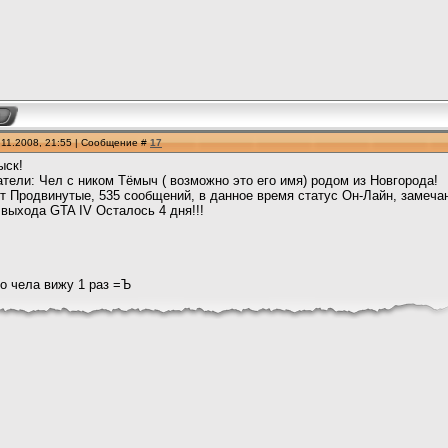
.11.2008, 21:55 | Сообщение #
17
ыск!
тели: Чел с ником Тёмыч ( возможно это его имя) родом из Новгорода!
т Продвинутые, 535 сообщений, в данное время статус Он-Лайн, замеч
 выхода GTA IV Осталось 4 дня!!!
о чела вижу 1 раз =Ъ