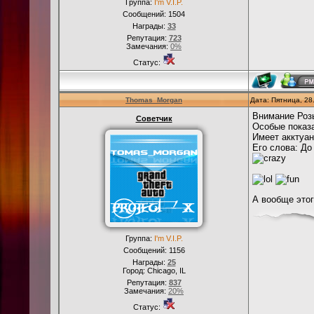
Группа:
I'm V.I.P.
Сообщений:
1504
Награды:
33
Репутация:
723
Замечания:
0%
Статус:
Thomas_Morgan
Дата: Пятница, 28
Внимание Роз
Советчик
Особые показа
Имеет акктуан
Его слова: До
А вообще этог
Группа:
I'm V.I.P.
Сообщений:
1156
Награды:
25
Город: Chicago, IL
Репутация:
837
Замечания:
20%
Статус: