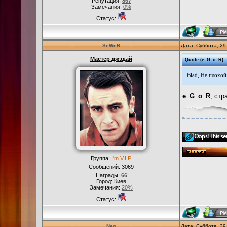
Репутация:
867
Замечания:
0%
Статус:
SeWeR
Дата: Суббота, 29
Мастер джэдай
Quote
(
e_G_o_R
)
Blad, Не плохой
e_G_o_R
, ст
Группа:
I'm V.I.P.
Сообщений:
3069
Награды:
66
Город: Киев
Замечания:
20%
Статус:
Neo
Дата: Суббота, 29