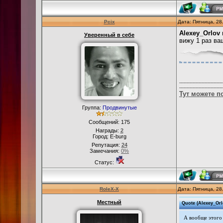
Pcix
Дата: Пятница, 28
Alexey_Orlov
Уверенный в себе
вижу 1 раз ва
-----------------------------
-----------------------------
Тут можете п
Группа:
Продвинутые
Сообщений:
175
Награды:
2
Город: E-burg
Репутация:
24
Замечания:
0%
Статус:
RoleX-X
Дата: Пятница, 28
Местный
Quote
(
Alexey_Orl
А вообще этого 