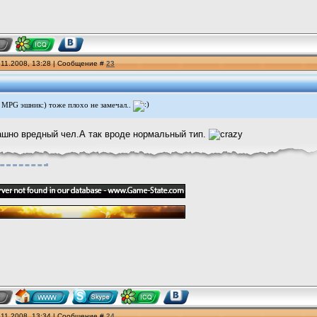
.11.2008, 13:28 | Сообщение #
23
 MPG эшник:) тоже плохо не замечал..
рашно вредный чел.А так вроде нормальный тип.
.11.2008, 13:34 | Сообщение #
24