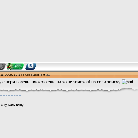
.11.2008, 13:14 | Сообщение #
21
де норм парень, плохого ещё ни чо не замечал! но если замечу
нашу, мать вашу!