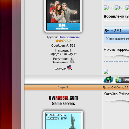
Добавлено
(2
----------------------
Quote
(
AXE
)
Группа:
Пользователи
У вас какието с
Сообщений:
528
Я хоть торрес
Награды:
1
Город: \!/ Yo City \!/
Репутация:
41
Замечания:
0%
Статус:
JaguaR
Дата: Суббота, 29
Какойто Рэйпе