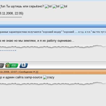
Ты шутишь или серьёзно?
8.11.2008, 22:05)
-----------------------
транные характеристики получаются "хороший модер" "хороший .... и т.д. и т.п." вы что тут 
а не знаю но мы земляки, и я их работу оцениваю...
.11.2008, 13:07 | Сообщение #
20
р и админ сайта samp-source