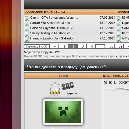
Последние Файлы GTA 4
Послед
Скрипт GTA 4 элементы Watch...
07.09.2014
[GM]
Ferrari 360 Spider [EPM con...
13.12.2013
Dgun
Porsche Cayenne Turbo 2012 ...
13.12.2013
SAMP
Shelby Terlingua Mustang v1...
13.12.2013
Карт
Hamann Lamborghini Gallardo...
27.10.2013
AIM 
«
1
3
4
58
59
2
Страница
2
из
59
…
Модератор форума:
AXE
Форум SAMP о мультиплеерах для GTA.
»
Развлекательный раздел
»
Трёп
»
Что вы думаете о предыдущем учаснике?
Scorpi
Дата: Пятница, 28
N[i]k_E
, офф