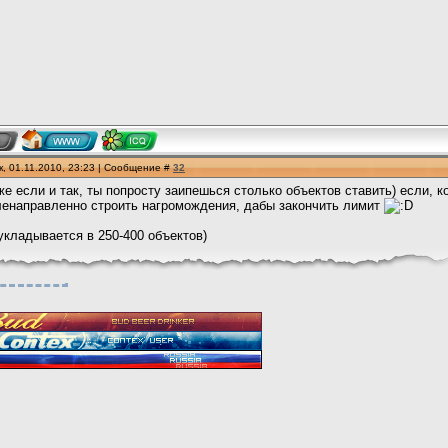
, 01.11.2010, 23:23 | Сообщение #
32
же если и так, ты попросту заипешься столько объектов ставить) если, к
ленаправленно строить нагромождения, дабы закончить лимит
укладывается в 250-400 объектов)