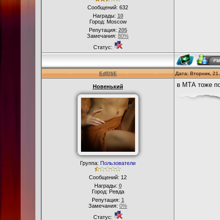
Сообщений:
632
Награды:
10
Город: Moscow
Репутация:
205
Замечания:
80%
Статус:
Ed[D]iE
Дата: Вторник, 21
в МТА тоже по
Новенький
Группа:
Пользователи
Сообщений:
12
Награды:
0
Город: Ревда
Репутация:
1
Замечания:
0%
Статус: