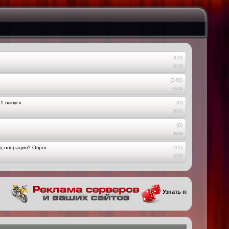
(69)
20:28
(348)
02:55
1 выпуск
(0)
19:22
(0)
19:09
ец операция? Опрос
(12)
20:59
Узнать про цены