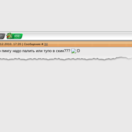
.12.2010, 17:20 | Сообщение #
34
 пингу надо палить или тупо в скин???