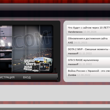
Что будет с сайтом через 10 ЛЕТ?
Vandersexxx
10.06.2026
Обновления и достижения сайта
AXE
24.01.2023
DOTA 2 MVP - Смешные моменты - 
massaoff
11.11.2022
GTA 5 RAGE мультиплеер
massaoff
11.11.2022
Война России с Украиной - это сп
Zombie
12.08.2022
ГИСТРАЦИЯ
ВХОД