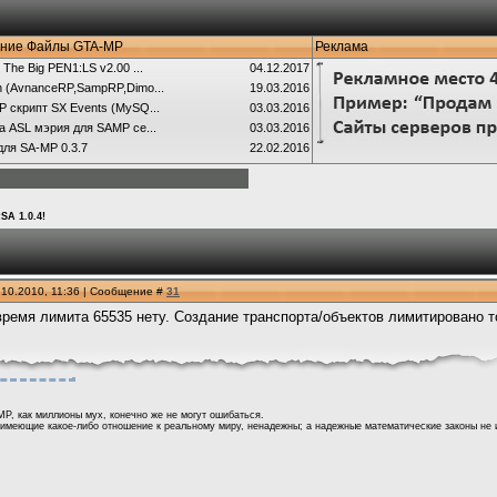
ние Файлы GTA-MP
Реклама
 The Big PEN1:LS v2.00 ...
04.12.2017
 (AvnanceRP,SampRP,Dimo...
19.03.2016
 скрипт SX Events (MySQ...
03.03.2016
а ASL мэрия для SAMP се...
03.03.2016
для SA-MP 0.3.7
22.02.2016
A 1.0.4!
.10.2010, 11:36 | Сообщение #
31
ремя лимита 65535 нету. Создание транспорта/объектов лимитировано т
MP, как миллионы мух, конечно же не могут ошибаться.
 имеющие какое-либо отношение к реальному миру, ненадежны; а надежные математические законы не