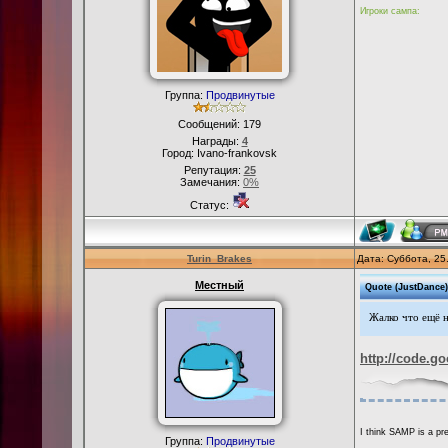
Игроки сампа:
Группа:
Продвинутые
Сообщений:
179
Награды:
4
Город: Ivano-frankovsk
Репутация:
25
Замечания:
0%
Статус:
Turin_Brakes
Дата: Суббота, 25
Местный
Quote
(
JustDance
)
Жалко что ещё н
http://code.g
I think SAMP is a pre
Группа:
Продвинутые