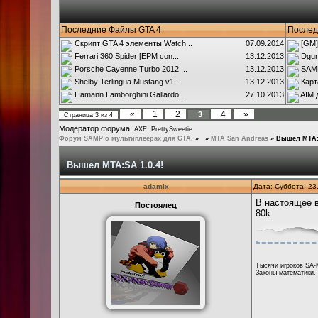
Последние Файлы GTA 4
Послед
Скрипт GTA 4 элементы Watch...
07.09.2014
[GM]
Ferrari 360 Spider [EPM con...
13.12.2013
Dgun
Porsche Cayenne Turbo 2012 ...
13.12.2013
SAMP
Shelby Terlingua Mustang v1...
13.12.2013
Карт
Hamann Lamborghini Gallardo...
27.10.2013
AIM 
«
1
2
4
»
3
Страница
3
из
4
Модератор форума:
,
AXE
PrettySweetie
Форум SAMP о мультиплеерах для GTA.
»
»
MTA San Andreas
»
Вышел MTA:S
Вышел MTA:SA 1.0.4!
adamix
Дата: Суббота, 23
В настоящее в
Постоялец
80k.
Тысячи игроков SA-
Законы математики,