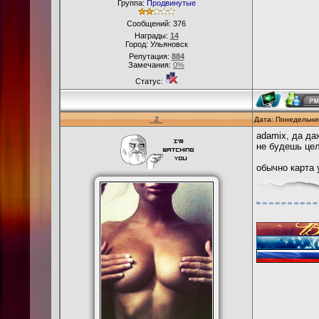
Группа:
Продвинутые
Сообщений:
376
Награды:
14
Город: Ульяновск
Репутация:
884
Замечания:
0%
Статус:
_Z_
Дата: Понедельник
adamix, да да
не будешь це
обычно карта 