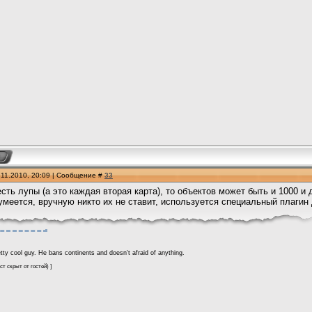
.11.2010, 20:09 | Сообщение #
33
есть лупы (а это каждая вторая карта), то объектов может быть и 1000 
умеется, вручную никто их не ставит, используется специальный плагин
tty cool guy. He bans continents and doesn't afraid of anything.
ст скрыт от гостей
) ]