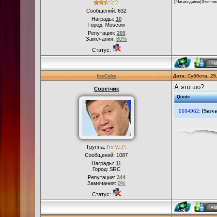
[ Читать далее(
Этот тек
Сообщений:
632
Награды:
10
Город: Moscow
Репутация:
205
Замечания:
80%
Статус:
IceCube
Дата: Суббота, 25
А это шо?
Советчик
Quote
0004962
:
[Serve
Группа:
I'm V.I.P.
Сообщений:
1087
Награды:
11
Город: SRC
Репутация:
344
Замечания:
0%
Статус: