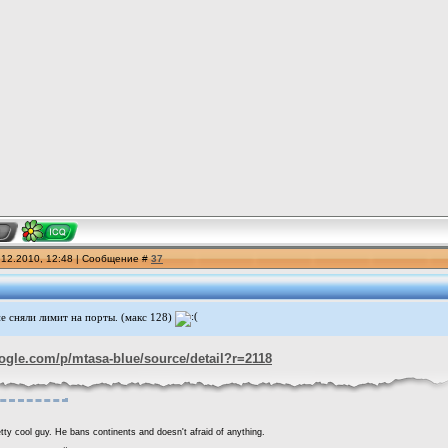
.12.2010, 12:48 | Сообщение #
37
е сняли лимит на порты. (макс 128)
oogle.com/p/mtasa-blue/source/detail?r=2118
tty cool guy. He bans continents and doesn't afraid of anything.