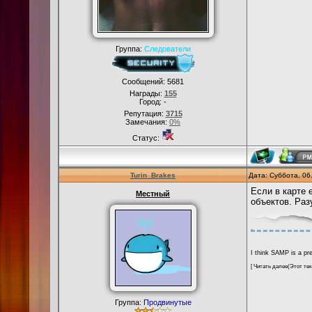
Группа:
Следователи
Сообщений:
5681
Награды:
155
Город: -
Репутация:
3715
Замечания:
0%
Статус:
Turin_Brakes
Дата: Суббота, 06
Если в карте 
Местный
объектов. Раз
I think SAMP is a pre
[ Читать далее(
Этот тек
Группа:
Продвинутые