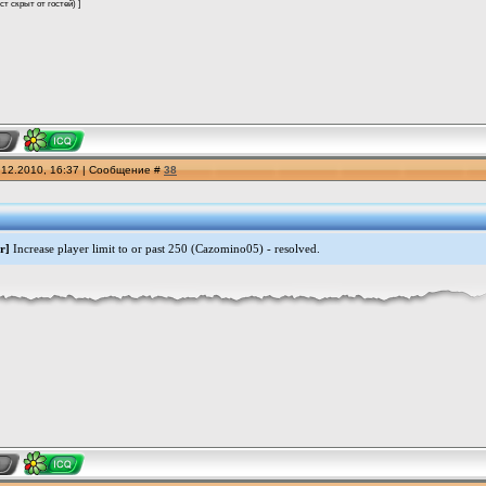
ст скрыт от гостей
) ]
.12.2010, 16:37 | Сообщение #
38
r]
Increase player limit to or past 250 (Cazomino05) - resolved.