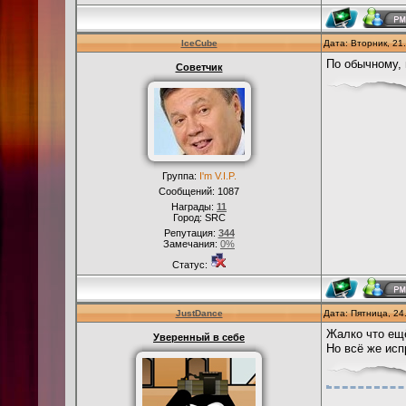
IceCube
Дата: Вторник, 21
По обычному, 
Советчик
Группа:
I'm V.I.P.
Сообщений:
1087
Награды:
11
Город: SRC
Репутация:
344
Замечания:
0%
Статус:
JustDance
Дата: Пятница, 24
Жалко что ещё
Уверенный в себе
Но всё же исп