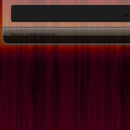
This 
Хостинг от
uCoz
samp.at.ua