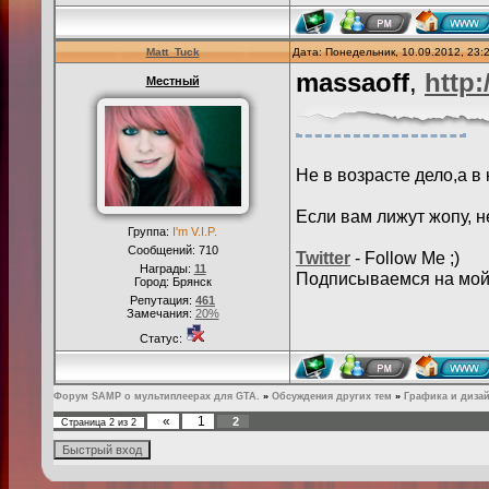
Matt_Tuck
Дата: Понедельник, 10.09.2012, 23
massaoff
,
http:
Местный
Не в возрасте дело,а в
Если вам лижут жопу, н
Группа:
I'm V.I.P.
Сообщений:
710
Twitter
- Follow Me ;)
Награды:
11
Подписываемся на мо
Город: Брянск
Репутация:
461
Замечания:
20%
Статус:
Форум SAMP о мультиплеерах для GTA.
»
Обсуждения других тем
»
Графика и диза
«
1
2
Страница
2
из
2