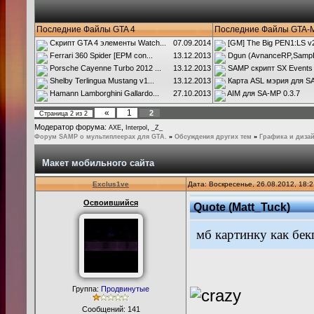
Последние Файлы GTA 4
Последние Файлы GTA-
Скрипт GTA 4 элементы Watch...
07.09.2014
[GM] The Big PEN1:LS v2.
Ferrari 360 Spider [EPM con...
13.12.2013
Dgun (AvnanceRP,SampR
Porsche Cayenne Turbo 2012 ...
13.12.2013
SAMP скрипт SX Events
Shelby Terlingua Mustang v1...
13.12.2013
Карта ASL мэрия для SA
Hamann Lamborghini Gallardo...
27.10.2013
AIM для SA-MP 0.3.7
«
1
2
Страница
2
из
2
Модератор форума:
,
,
AXE
Interpol
_Z_
Форум SAMP о мультиплеерах для GTA.
»
Обсуждения других тем
»
Графика и диза
Макет мобильного сайта
Exclus1ve
Дата: Воскресенье, 26.08.2012, 18:
Освоившийся
Quote
(
Matt_Tuck
)
мб картинку как бек
Группа:
Продвинутые
Сообщений:
141