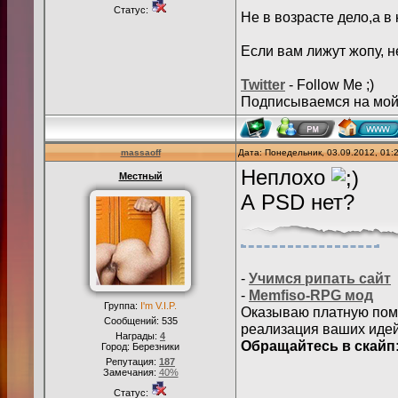
Статус:
Не в возрасте дело,а в
Если вам лижут жопу, н
Twitter
- Follow Me ;)
Подписываемся на мо
massaoff
Дата: Понедельник, 03.09.2012, 01
Неплохо
Местный
А PSD нет?
-
Учимся рипать сайт
-
Memfiso-RPG мод
Группа:
I'm V.I.P.
Оказываю платную помо
Сообщений:
535
реализация ваших идей
Награды:
4
Обращайтесь в скайп:
Город: Березники
Репутация:
187
Замечания:
40%
Статус: