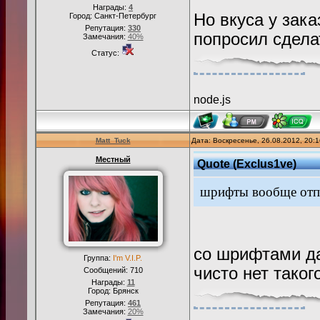
Награды:
4
Но вкуса у зака
Город: Санкт-Петербург
Репутация:
330
попросил сдела
Замечания:
40%
Статус:
node.js
Matt_Tuck
Дата: Воскресенье, 26.08.2012, 20:
Местный
Quote
(
Exclus1ve
)
шрифты вообще отп
со шрифтами да
Группа:
I'm V.I.P.
чисто нет таког
Сообщений:
710
Награды:
11
Город: Брянск
Репутация:
461
Замечания:
20%