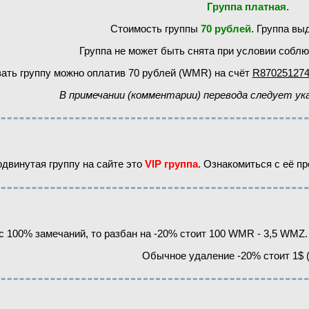
Группа платная.
Стоимость группы
70 рублей
. Группа вы
Группа не может быть снята при условии собл
зать группу можно оплатив 70 рублей (WMR) на счёт
R870251274
В примечании (комментарии) перевода следует ука
двинутая группу на сайте это
VIP группа
. Ознакомиться с её 
с 100% замечаний, то разбан на -20% стоит 100 WMR - 3,5 WMZ. 
Обычное удаление -20% стоит 1$