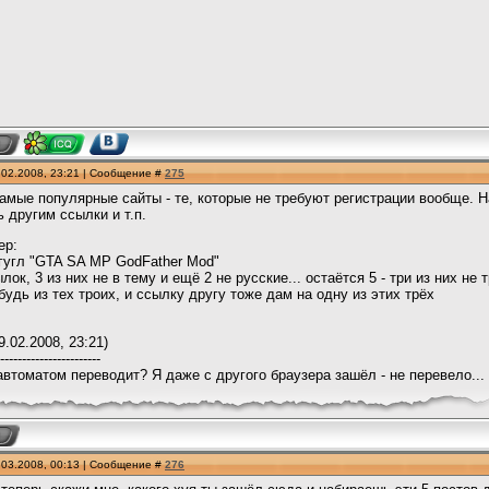
.02.2008, 23:21 | Сообщение #
275
мые популярные сайты - те, которые не требуют регистрации вообще. На
 другим ссылки и т.п.
ер:
гугл "GTA SA MP GodFather Mod"
ок, 3 из них не в тему и ещё 2 не русские... остаётся 5 - три из них не 
будь из тех троих, и ссылку другу тоже дам на одну из этих трёх
9.02.2008, 23:21)
-----------------------
 автоматом переводит? Я даже с другого браузера зашёл - не перевело...
.03.2008, 00:13 | Сообщение #
276