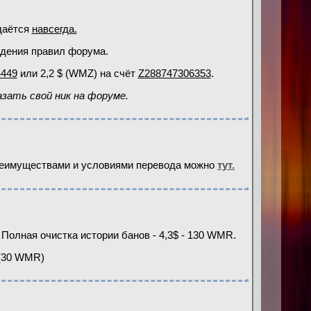
даётся
навсегда.
юдения правил форума.
449
или 2,2 $ (WMZ) на счёт
Z288747306353
.
зать свой ник на форуме.
преимуществами и условиями перевода можно
тут
.
Полная очистка истории банов - 4,3$ - 130 WMR.
 (30 WMR)