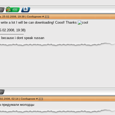
, 25.02.2008, 19:38 | Сообщение #
272
I write a lot I will be can downloading! Coool! Thanks
5.02.2008, 19:38)
-----------------------
ult because i dont speak russan
.02.2008, 02:14 | Сообщение #
273
на придумали молодцы