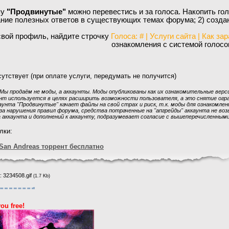
пу
"Продвинутые"
можно перевестись и за голоса. Накопить го
ние полезных ответов в существующих темах форума; 2) созда
вой профиль, найдите строчку
Голоса: # | Услуги сайта | Как за
ознакомления с системой голосо
утствует (при оплате услуги, передумать не получится)
Мы продаём не моды, а аккаунты. Моды опубликованы как их ознакомительные версии
т используется в целях расширить возможности пользователя, а это снятие огран
унта "Продвинутые" качает файлы на свой страх и риск, т.к. моды для ознакомлени
за нарушения правил форума, средства потраченные на "апгрейды" аккаунта не во
 аккаунта и дополнений к аккаунту, подразумевает согласие с вышеперечисленным
лки:
San Andreas торрент бесплатно
:
3234508.gif
(1.7 Kb)
you free!