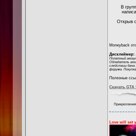
В груп
написа
Открыв с
Moneyback отс
Дисклеймер:
Пплатный аккаун
Обладатель акка
следствии бана 
форума. Покупка
Полезные ссы
Скачать GTA 
Прикрепления
Love will set 