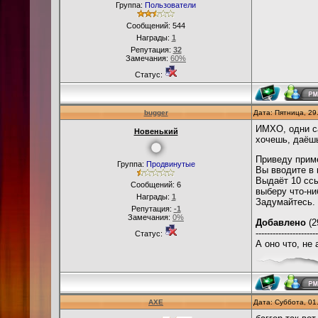
Группа:
Пользователи
Сообщений:
544
Награды:
1
Репутация:
32
Замечания:
60%
Статус:
bugger
Дата: Пятница, 29
ИМХО, одни са
Новенький
хочешь, даёшь
Приведу прим
Группа:
Продвинутые
Вы вводите в 
Выдаёт 10 ссыл
Сообщений:
6
выберу что-ни
Награды:
1
Задумайтесь.
Репутация:
-1
Замечания:
0%
Добавлено
(2
----------------------
Статус:
А оно что, не
AXE
Дата: Суббота, 01