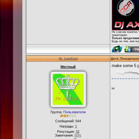
Не совсем понятно 
траекторию.
Только продолжая 
Будь не тем, кем пы
Dr_LostCost
Дата: Понедельник
make some 5 po
Местный
lol
Группа:
Пользователи
Сообщений:
544
Награды:
1
Репутация:
32
Замечания:
60%