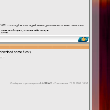
е 100%, что попадёшь, в последний момент дуновение ветра может сменить его
е ставить себе цели, которые тебя волную.
м хочешь.
download some files:)
LostCost
Сообщение отредактировал
-
Понедельник, 25.02.2008, 18:50