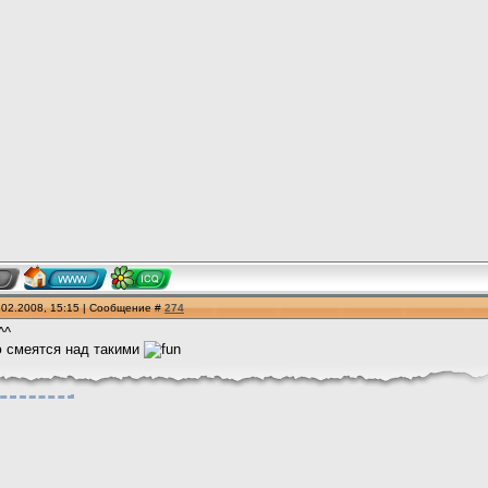
.02.2008, 15:15 | Сообщение #
274
^^
ю смеятся над такими