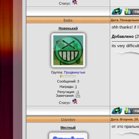
Статус:
Endre
Дата: Понедельник
ohh thanks! if 
Новенький
Добавлено
(2
----------------------
its very diffic
Группа:
Продвинутые
Сообщений:
3
Награды:
1
Репутация:
-1
Замечания:
0%
Статус:
Crazyboy
Дата: Вторник, 26
от это праль
Местный