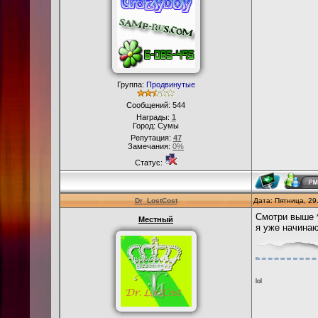
Группа:
Продвинутые
Сообщений:
544
Награды:
1
Город: Сумы
Репутация:
47
Замечания:
0%
Статус:
Dr_LostCost
Дата: Пятница, 29
Смотри выше 
Местный
я уже начина
lol