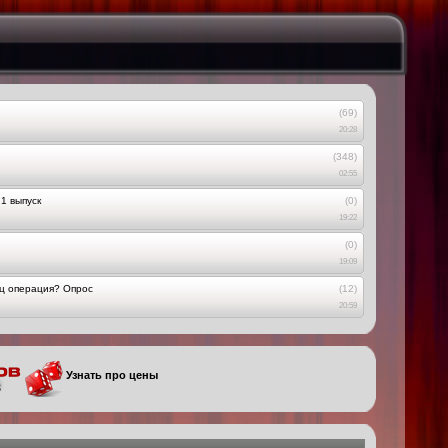
(69)
20:28
(348)
02:55
1 выпуск
(0)
19:22
(0)
19:09
ец операция? Опрос
(12)
20:59
Узнать про цены