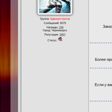
Группа:
Администратор
Сообщений:
6575
Зака
Награды:
156
Город: Черноморск
Репутация:
3907
Статус:
Более про
Если у ва