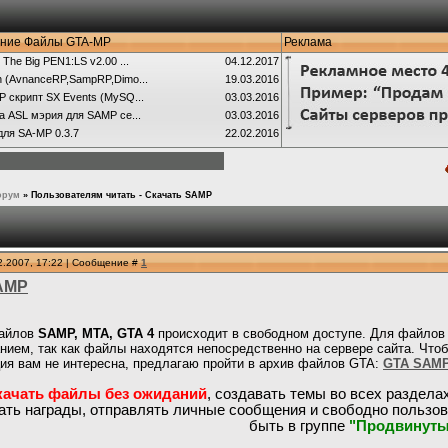
ние Файлы GTA-MP
Реклама
 The Big PEN1:LS v2.00 ...
04.12.2017
 (AvnanceRP,SampRP,Dimo...
19.03.2016
 скрипт SX Events (MySQ...
03.03.2016
а ASL мэрия для SAMP се...
03.03.2016
для SA-MP 0.3.7
22.02.2016
орум
»
Пользователям читать - Скачать SAMP
2.2007, 17:22 | Сообщение #
1
AMP
файлов
SAMP, MTA, GTA 4
происходит в свободном доступе. Для файлов
нием, так как файлы находятся непосредственно на сервере сайта. Что
ия вам не интересна, предлагаю пройти в архив файлов GTA:
GTA SAM
качать файлы без ожиданий
, создавать темы во всех раздела
ать награды, отправлять личные сообщения и свободно пользо
быть в группе
"Продвинуты