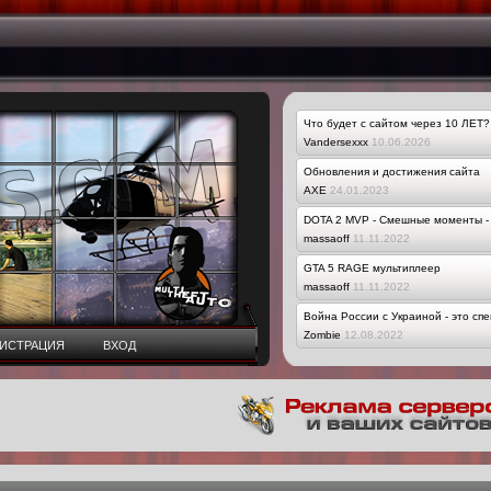
Что будет с сайтом через 10 ЛЕТ?
Vandersexxx
10.06.2026
Обновления и достижения сайта
AXE
24.01.2023
DOTA 2 MVP - Смешные моменты - 
massaoff
11.11.2022
GTA 5 RAGE мультиплеер
massaoff
11.11.2022
Война России с Украиной - это сп
Zombie
12.08.2022
ГИСТРАЦИЯ
ВХОД