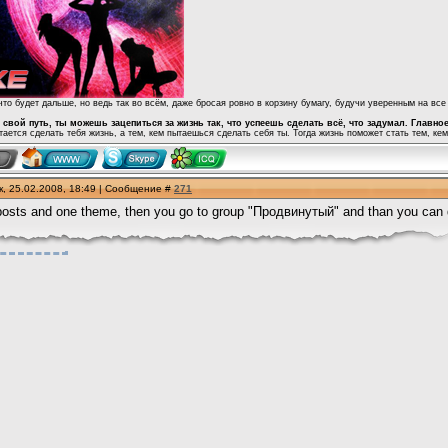
что будет дальше, но ведь так во всём, даже бросая ровно в корзину бумагу, будучи уверенным на вс
свой путь, ты можешь зацепиться за жизнь так, что успеешь сделать всё, что задумал. Главно
тается сделать тебя жизнь, а тем, кем пытаешься сделать себя ты. Тогда жизнь поможет стать тем, ке
, 25.02.2008, 18:49 | Сообщение #
271
sts and one theme, then you go to group "Продвинутый" and than you can 