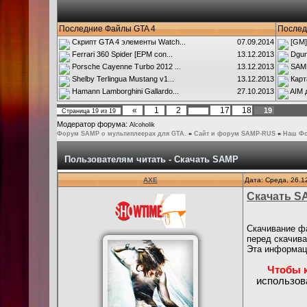
Последние Файлы GTA 4
Послед
Скрипт GTA 4 элементы Watch...
07.09.2014
[GM]
Ferrari 360 Spider [EPM con...
13.12.2013
Dgun
Porsche Cayenne Turbo 2012 ...
13.12.2013
SAMP
Shelby Terlingua Mustang v1...
13.12.2013
Карт
Hamann Lamborghini Gallardo...
27.10.2013
AIM 
«
1
2
17
18
19
Страница
19
из
19
…
Модератор форума:
Alcoholik
Форум SAMP о мультиплеерах для GTA.
»
Сайт и форум SAMP-RUS
»
Наш Ф
Пользователям читать - Скачать SAMP
AXE
Дата: Среда, 26.1
Скачать S
Скачивание 
перед скачива
Эта информац
Чтобы 
использов