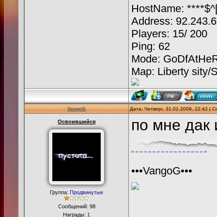
HostName: ****$^[
Address: 92.243.
Players: 15/ 200
Ping: 62
Mode: GoDfAtHeR
Map: Liberty sity/
VangoG
Дата: Четверг, 31.01.2008, 22:42 |
по мне дак
Освоившийся
•••VangoG•••
Группа:
Продвинутые
Сообщений:
98
Награды:
1