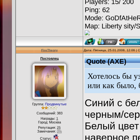
Players: 15/ 200
Ping: 62
Mode: GoDfAtHeR
Map: Liberty sity/
FireTheory
Дата: Пятница, 25.01.2008, 12:06 |
Постоялец
Quote
(
AXE
)
Хотелось бы уз
или как было,
Синий с бе
Группа:
Продвинутые
черным/се
Сообщений:
383
Награды:
1
Город: Москва
Белый цвет
Репутация:
25
Замечания:
0%
наверное п
Статус: