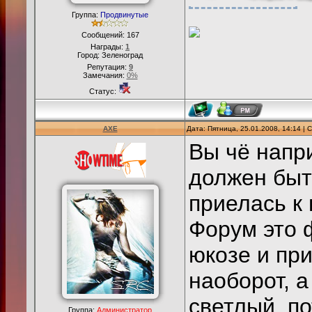
Группа:
Продвинутые
Сообщений:
167
Награды:
1
Город: Зеленоград
Репутация:
9
Замечания:
0%
Статус:
AXE
Дата: Пятница, 25.01.2008, 14:14 |
Вы чё напри
должен быт
приелась к 
Форум это ф
юкозе и пр
наоборот, 
светлый, п
Группа:
Администратор