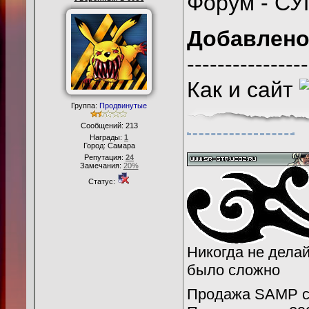
Форум - С
Добавлен
----------------
Как и сайт
Группа:
Продвинутые
Сообщений:
213
Награды:
1
Город: Самара
Репутация:
24
Замечания:
20%
Статус:
Никогда не делайт
было сложно
Продажа SAMP се