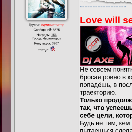
Love will se
Группа:
Администратор
Сообщений:
6575
Награды:
156
Город: Черноморск
Репутация:
3907
Статус:
Не совсем понятн
бросая ровно в к
попадёшь, в пос
траекторию.
Только продолж
так, что успееш
себе цели, кото
Будь не тем, кем
пытаешься сделат