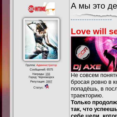
А мы это де
Love will se
Группа:
Администратор
Сообщений:
6575
Не совсем понятн
Награды:
156
Город: Черноморск
бросая ровно в к
Репутация:
3907
попадёшь, в пос
Статус:
траекторию.
Только продолж
так, что успееш
себе цели, кото