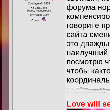
Сообщений:
6575
форума нор
Награды:
156
Город: Черноморск
компенсиров
Репутация:
3907
Статус:
говорите пр
сайта смен
это дважды
наилучший д
посмотрю ч
чтобы какт
координальн
Love will se