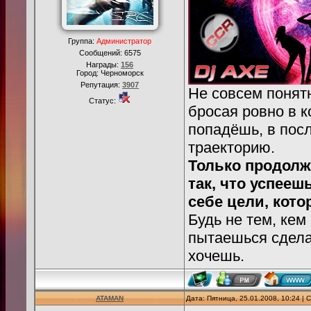
Группа:
Администратор
Сообщений:
6575
Награды:
156
Город: Черноморск
Репутация:
3907
Не совсем понятн
Статус:
бросая ровно в к
попадёшь, в пос
траекторию.
Только продолж
так, что успееш
себе цели, кото
Будь не тем, кем
пытаешься сделат
хочешь.
ATAMAN
Дата: Пятница, 25.01.2008, 10:24 |