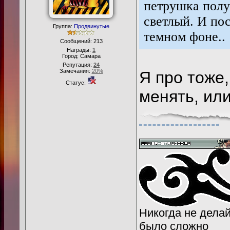
петрушка полу
светлый. И по
Группа:
Продвинутые
темном фоне..
Сообщений:
213
Награды:
1
Город: Самара
Репутация:
24
Замечания:
20%
Я про тоже,
Статус:
менять, ил
Никогда не делайт
было сложно