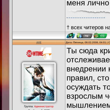
меня лично,
† всех читеров н
AXE
Дата: Пятница, 08.02.2008, 04:01 |
Ты сюда кр
отслеживае
внедрении 
правил, сто
осуждать т
взрослым ч
мышлением 
Группа:
Администратор