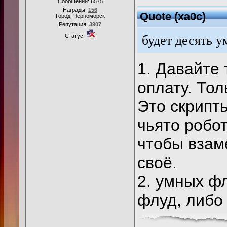
Сообщений:
6575
Награды:
156
Quote
(
xa0c
)
Город: Черноморск
Репутация:
3907
Статус:
будет десять 
1. Давайте 
оплату. Тол
Это скрипты
чьято робот
чтобы взам
своё.
2. умных ф
флуд, либо