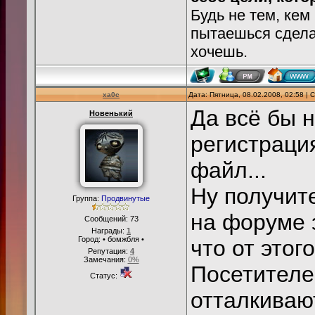
Будь не тем, кем
пытаешься сделат
хочешь.
xa0c
Дата: Пятница, 08.02.2008, 02:58 |
Да всё бы н
Новенький
регистрация
файл...
Ну получит
Группа:
Продвинутые
на форуме 
Сообщений:
73
Награды:
1
Город: • бомжбля •
что от этого
Репутация:
4
Замечания:
0%
Посетителе
Статус:
отталкивают