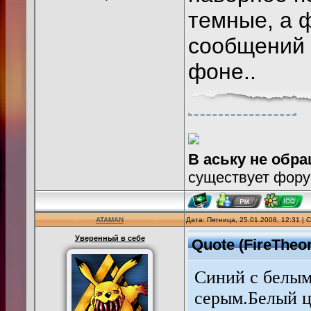
темные, а 
сообщений 
фоне..
В аську не обр
существует фору
ATAMAN
Дата: Пятница, 25.01.2008, 12:31 |
Уверенный в себе
Quote
(
FireTheo
Синий с белым
серым.Белый ц