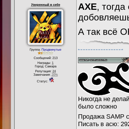
AXE
, тогд
Уверенный в себе
добовляешь
А так всё О
Группа:
Продвинутые
Сообщений:
213
Награды:
1
Город: Самара
Репутация:
24
Замечания:
20%
Статус:
Никогда не делайт
было сложно
Продажа SAMP се
Писать в асю: 29