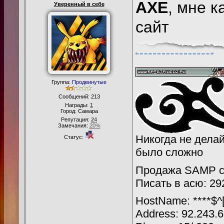
AXE
, мне 
Уверенный в себе
сайт
Группа:
Продвинутые
Сообщений:
213
Награды:
1
Город: Самара
Репутация:
24
Замечания:
20%
Никогда не делайт
Статус:
было сложно
Продажа SAMP се
Писать в асю: 29
HostName: ****$^[
Address: 92.243.