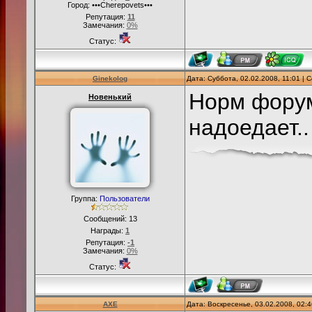
Город: •••Cherepovets•••
Репутация:
11
Замечания:
0%
Статус:
Ginekolog
Дата: Суббота, 02.02.2008, 11:01 |
Норм форум
Новенький
надоедает..
Группа:
Пользователи
Сообщений:
13
Награды:
1
Репутация:
-1
Замечания:
0%
Статус:
AXE
Дата: Воскресенье, 03.02.2008, 02: