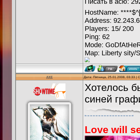
Писать в асю: 29
HostName: ****$^[
Address: 92.243.
Players: 15/ 200
Ping: 62
Mode: GoDfAtHeR
Map: Liberty sity/
AXE
Дата: Пятница, 25.01.2008, 03:33 |
Хотелось б
синей граф
Love will se