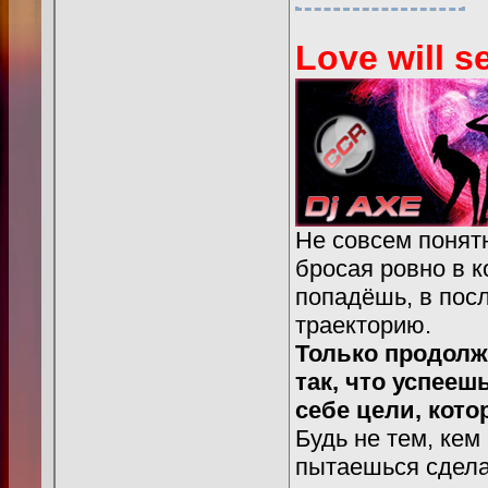
Love will se
Не совсем понятн
бросая ровно в к
попадёшь, в пос
траекторию.
Только продолж
так, что успееш
себе цели, кото
Будь не тем, кем
пытаешься сделат