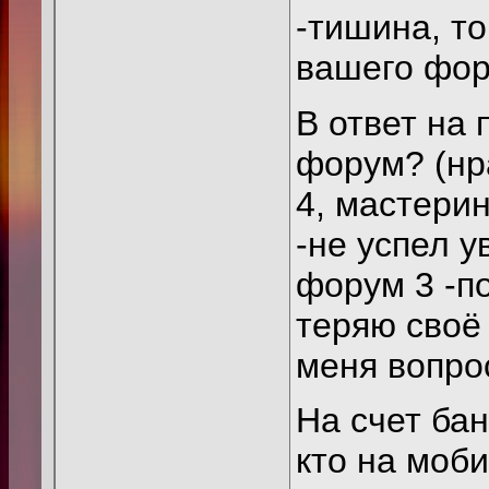
-тишина, то
вашего фору
В ответ на
форум? (нра
4, мастерин
-не успел у
форум 3 -п
теряю своё
меня вопрос
На счет бана
кто на моб