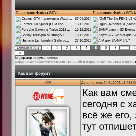
Последние Файлы GTA 4
Последние Файлы GTA-
Скрипт GTA 4 элементы Watch...
07.09.2014
[GM] The Big PEN1:LS v2.
Ferrari 360 Spider [EPM con...
13.12.2013
Dgun (AvnanceRP,SampR
Porsche Cayenne Turbo 2012 ...
13.12.2013
SAMP скрипт SX Events
Shelby Terlingua Mustang v1...
13.12.2013
Карта ASL мэрия для SA
Hamann Lamborghini Gallardo...
27.10.2013
AIM для SA-MP 0.3.7
«
1
2
3
4
6
7
1
5
Страница
5
из
11
…
»
Модератор форума:
Alcoholik
Форум SAMP о мультиплеерах для GTA.
»
Сайт и форум SAMP-RUS
»
Наш Форум
»
Как вам форум?
AXE
Дата: Четверг, 24.01.2008, 18:48 |
Как вам см
сегодня с х
всё же его,
тут отпише