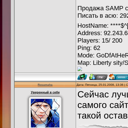
Продажа SAMP се
Писать в асю: 29
HostName: ****$^[
Address: 92.243.
Players: 15/ 200
Ping: 62
Mode: GoDfAtHeR
Map: Liberty sity/
Rosamaha
Дата: Пятница, 25.01.2008, 13:36 |
Сейчас луч
Уверенный в себе
самого сай
такой оста