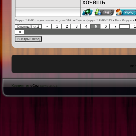
хочешь.
Форум SAMP о мультиплеерах для GTA.
»
Сайт и форум SAMP-RUS
»
Наш Форум
»
«
1
2
3
4
6
7
1
5
Страница
5
из
11
…
»
This 
Хостинг от
uCoz
samp.at.ua