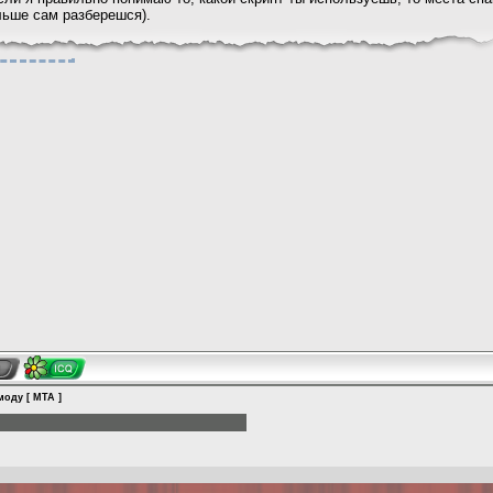
альше сам разберешся).
оду [ MTA ]