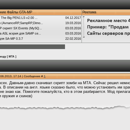
ние Файлы GTA-MP
Реклама
 The Big PEN1:LS v2.00 ...
04.12.2017
 (AvnanceRP,SampRP,Dimo...
19.03.2016
 скрипт SX Events (MySQ...
03.03.2016
а ASL мэрия для SAMP се...
03.03.2016
для SA-MP 0.3.7
22.02.2016
оду [ MTA ]
.06.2013, 17:14 | Сообщение #
1
сех. Давным-давно скачивал скрипт зомби на МТА. Сейчас решил немног
. В описании на англ. языке сказано было, что можно установить им spa
не знаю как. Помогите пожалуйста, кто в этом разбирается. Мод прилага
 оружия и скинов)