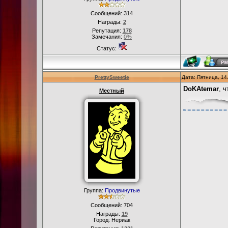
Сообщений:
314
Награды:
2
Репутация:
178
Замечания:
0%
Статус:
PrettySweetie
Дата: Пятница, 14
DoKAtemar
, 
Местный
Группа:
Продвинутые
Сообщений:
704
Награды:
19
Город: Нериак