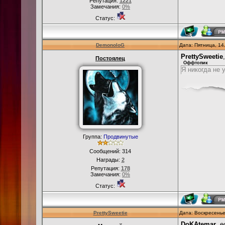
Репутация:
1221
Замечания:
0%
Статус:
DemonoloG
Дата: Пятница, 14
PrettySweetie
Постоялец
Оффтопик
Я никогда не
Группа:
Продвинутые
Сообщений:
314
Награды:
2
Репутация:
178
Замечания:
0%
Статус:
PrettySweetie
Дата: Воскресенье
DoKAtemar
, 