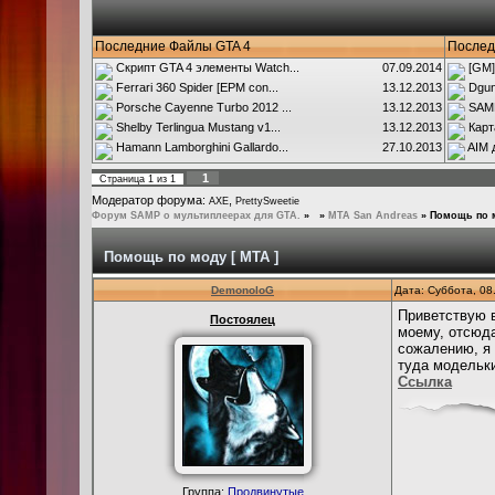
Последние Файлы GTA 4
Послед
Скрипт GTA 4 элементы Watch...
07.09.2014
[GM]
Ferrari 360 Spider [EPM con...
13.12.2013
Dgun
Porsche Cayenne Turbo 2012 ...
13.12.2013
SAMP
Shelby Terlingua Mustang v1...
13.12.2013
Карт
Hamann Lamborghini Gallardo...
27.10.2013
AIM 
1
Страница
1
из
1
Модератор форума:
,
AXE
PrettySweetie
Форум SAMP о мультиплеерах для GTA.
»
»
MTA San Andreas
»
Помощь по м
Помощь по моду [ MTA ]
DemonoloG
Дата: Суббота, 08
Приветствую в
Постоялец
моему, отсюда
сожалению, я 
туда модельки
Ссылка
Группа:
Продвинутые