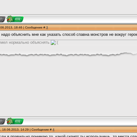
.06.2013, 18:46 | Сообщение #
3
, надо объяснить мне как указать способ спавна монстров не вокруг герое
 умел нормально объяснять
, 16.06.2013, 14:29 | Сообщение #
4
если я правильно понимаю то, какой скрипт ты используешь, то места сп