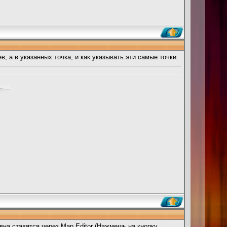
в, а в указанных точка, и как указывать эти самые точки.
авна ставятся через Map Editor (Нажмешь на кнопку