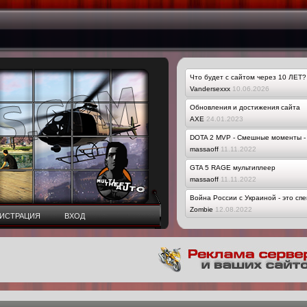
Что будет с сайтом через 10 ЛЕТ?
Vandersexxx
10.06.2026
Обновления и достижения сайта
AXE
24.01.2023
DOTA 2 MVP - Смешные моменты - 
massaoff
11.11.2022
GTA 5 RAGE мультиплеер
massaoff
11.11.2022
Война России с Украиной - это сп
Zombie
12.08.2022
ГИСТРАЦИЯ
ВХОД