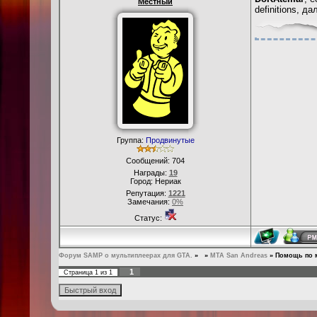
Местный
definitions, д
Группа:
Продвинутые
Сообщений:
704
Награды:
19
Город: Нериак
Репутация:
1221
Замечания:
0%
Статус:
Форум SAMP о мультиплеерах для GTA.
»
»
MTA San Andreas
»
Помощь по м
1
Страница
1
из
1