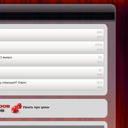
(69)
20:28
(348)
02:55
1 выпуск
(0)
19:22
(0)
19:09
ец операция? Опрос
(12)
20:59
Узнать про цены