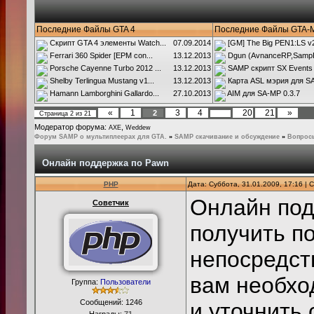
Последние Файлы GTA 4
Последние Файлы GTA-
Скрипт GTA 4 элементы Watch...
07.09.2014
[GM] The Big PEN1:LS v2.
Ferrari 360 Spider [EPM con...
13.12.2013
Dgun (AvnanceRP,SampR
Porsche Cayenne Turbo 2012 ...
13.12.2013
SAMP скрипт SX Events
Shelby Terlingua Mustang v1...
13.12.2013
Карта ASL мэрия для SA
Hamann Lamborghini Gallardo...
27.10.2013
AIM для SA-MP 0.3.7
«
1
3
4
20
21
»
2
Страница
2
из
21
…
Модератор форума:
,
AXE
Weddew
Форум SAMP о мультиплеерах для GTA.
»
SAMP скачивание и обсуждение
»
Вопрос
Онлайн поддержка по Pawn
PHP
Дата: Суббота, 31.01.2009, 17:16 |
Онлайн под
Советчик
получить п
непосредств
вам необхо
Группа:
Пользователи
Сообщений:
1246
и уточнить 