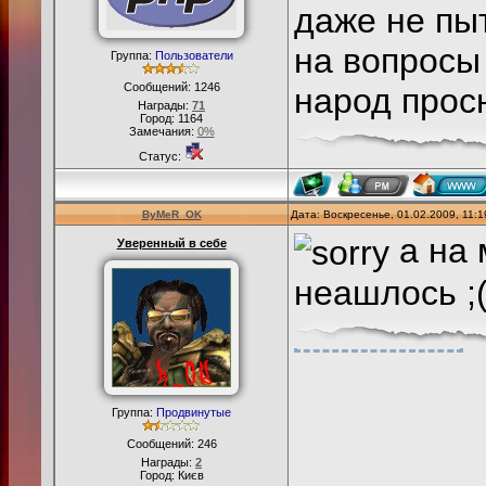
даже не пыт
на вопросы 
Группа:
Пользователи
Сообщений:
1246
народ просн
Награды:
71
Город: 1164
Замечания:
0%
Статус:
ByMeR_OK
Дата: Воскресенье, 01.02.2009, 11:
а на 
Уверенный в себе
неашлось ;
Группа:
Продвинутые
Сообщений:
246
Награды:
2
Город: Києв