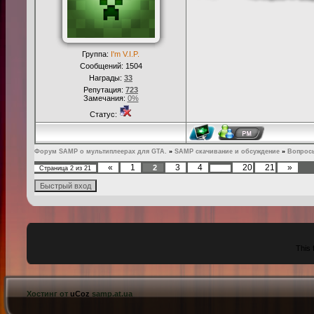
Группа:
I'm V.I.P.
Сообщений:
1504
Награды:
33
Репутация:
723
Замечания:
0%
Статус:
Форум SAMP о мультиплеерах для GTA.
»
SAMP скачивание и обсуждение
»
Вопрос
«
1
3
4
20
21
»
2
Страница
2
из
21
…
This 
Хостинг от
uCoz
samp.at.ua