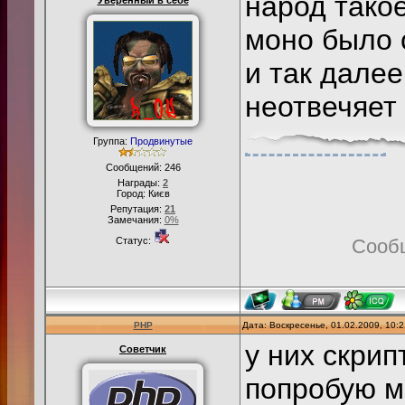
народ тако
Уверенный в себе
моно было 
и так далее
неотвечяет 
Группа:
Продвинутые
Сообщений:
246
Награды:
2
Город: Києв
Репутация:
21
Замечания:
0%
Статус:
Сооб
PHP
Дата: Воскресенье, 01.02.2009, 10:
у них скри
Советчик
попробую мо