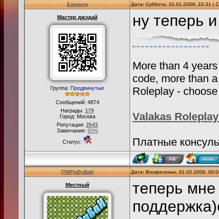
Eakwarp
Дата: Суббота, 31.01.2009, 22:31 |
ну теперь и
Мастер джэдай
More than 4 years
code, more than a
Группа:
Продвинутые
Roleplay - choose 
Сообщений:
4874
Награды:
179
Valakas Roleplay
Город: Москва
Репутация:
2543
Замечания:
60%
Платные консульт
Статус:
[TMP]oDyBaH
Дата: Воскресенье, 01.02.2009, 00:
теперь мне
Местный
поддержка)о