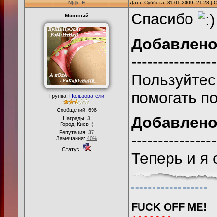
N[i]k_E
Дата: Суббота, 31.01.2009, 21:28 |
Спасибо
Местный
Добавлен
----------------
Пользуйтес
помогать п
Группа:
Пользователи
Сообщений:
698
Добавлен
Награды:
3
Город: Киев :)
Репутация:
37
----------------
Замечания:
40%
Статус:
Теперь и я 
FUCK OFF ME!