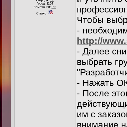
Награды:
71
Город: 1164
профессион
Замечания:
0%
Статус:
Чтобы выбр
- необходим
http://www
- Далее сни
выбрать гр
"Разработчи
- Нажать О
- После это
действующи
им с заказ
внимание н