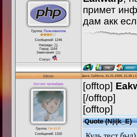
примет инф
дам акк ес
Группа:
Пользователи
Сообщений:
1246
Награды:
71
Город: 1164
Замечания:
0%
Статус:
Inferno
Дата: Суббота, 31.01.2009, 21:38 |
[offtop]
Eak
Хостинг-провайдер
[/offtop]
[offtop]
Quote
(
N|i|k_E
)
Группа:
I'm V.I.P.
Куль тест был)
Сообщений:
1320