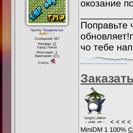
окозание п
_________
Поправьте ч
Группа:
Продвинутые
обновляет!
Сообщений:
667
Награды:
13
чо тебе нап
Город: Пенза
Репутация:
-3
Замечания:
80%
Статус:
Заказат
< < < 
MiniDM 1 100%
С