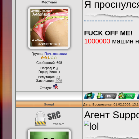
Я проснулся
Местный
FUCK OFF ME!
1000000
машин на
Группа:
Пользователи
Сообщений:
698
Награды:
3
Город: Киев :)
Репутация:
37
Замечания:
40%
Статус:
Scorpi
Дата: Воскресенье, 01.02.2009, 13:
Агент Suppo