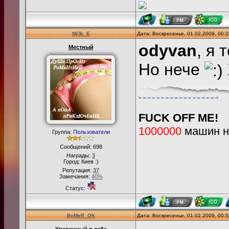
N[i]k_E
Дата: Воскресенье, 01.02.2009, 00:
odyvan
, я 
Местный
Но нече
FUCK OFF ME!
1000000
машин на
Группа:
Пользователи
Сообщений:
698
Награды:
3
Город: Киев :)
Репутация:
37
Замечания:
40%
Статус:
ByMeR_OK
Дата: Воскресенье, 01.02.2009, 00: