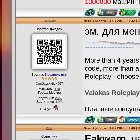
1000000
машин на
Eakwarp
Дата: Суббота, 31.01.2009, 21:32 |
эм, для ме
Мастер джэдай
More than 4 years
code, more than a
Группа:
Продвинутые
Roleplay - choose 
Сообщений:
4874
Награды:
179
Valakas Roleplay
Город: Москва
Репутация:
2543
Замечания:
60%
Платные консульт
Статус:
PHP
Дата: Суббота, 31.01.2009, 21:38 |
Eakwarp
, 
Советчик