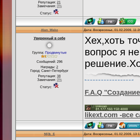
Репутация:
21
Замечания:
0%
Статус:
Alan_Wake
Дата: Воскресенье, 01.02.2009, 11:
Хех,хоть то
Уверенный в себе
вопрос я н
Группа:
Продвинутые
решение.Хо
Сообщений:
296
Награды:
2
Город: Санкт-Петербург
Репутация:
38
Замечания:
0%
Статус:
F.A.Q "Создани
likext.com -все
N[i]k_E
Дата: Воскресенье, 01.02.2009, 13: