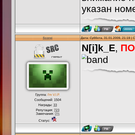
указан номе
Scorpi
Дата: Суббота, 31.01.2009, 21:19 |
N[i]k_E
,
ПО
Группа:
I'm V.I.P.
Сообщений:
1504
Награды:
33
Репутация:
723
Замечания:
0%
Статус: