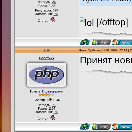
Награды:
26
Город: /root
Репутация:
320
Замечания:
0%
[/offtop]
Статус:
PHP
Дата: Суббота, 31.01.2009, 22:14 |
Принят новы
Советчик
Группа:
Пользователи
Сообщений:
1246
Награды:
71
Город: 1164
Замечания:
0%
Статус: