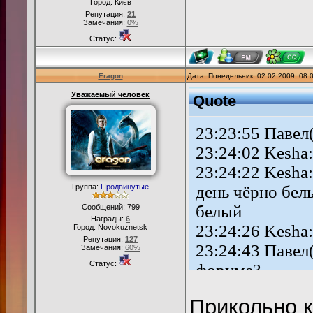
Город: Києв
Репутация:
21
Замечания:
0%
Статус:
Eragon
Дата: Понедельник, 02.02.2009, 08
Уважаемый человек
Quote
23:23:55 Павел
23:24:02 Kesha:
23:24:22 Kesha
Группа:
Продвинутые
день чёрно белы
белый
Сообщений:
799
Награды:
6
23:24:26 Kesha
Город: Novokuznetsk
Репутация:
127
23:24:43 Павел
Замечания:
60%
Статус:
форуме?
23:24:54 Kesha
Прикольно к
23:25:16 Павел