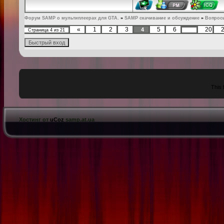
Форум SAMP о мультиплеерах для GTA.
»
SAMP скачивание и обсуждение
»
Вопрос
«
1
2
3
5
6
20
4
Страница
4
из
21
…
This 
Хостинг от
uCoz
samp.at.ua