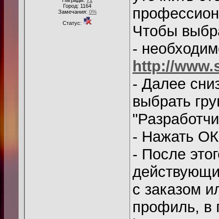
Награды:
71
Город: 1164
профессион
Замечания:
0%
Статус:
Чтобы выбр
- необходим
http://www.
- Далее сни
выбрать гру
"Разработчи
- Нажать ОК
- После это
действующи
с заказом и
профиль, в 