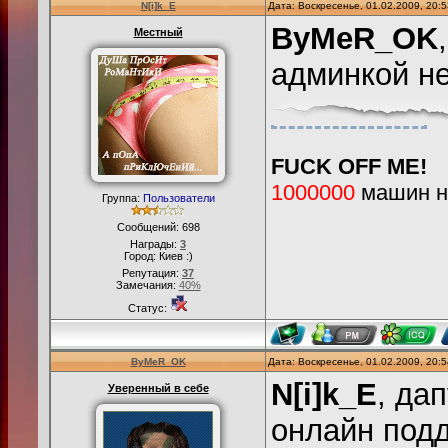
N[i]k_E
Дата: Воскресенье, 01.02.2009, 20:
ByMeR_OK
Местный
админкой не
FUCK OFF ME!
1000000
машин на
Группа:
Пользователи
Сообщений:
698
Награды:
3
Город: Киев :)
Репутация:
37
Замечания:
40%
Статус:
ByMeR_OK
Дата: Воскресенье, 01.02.2009, 20:
N[i]k_E
, да
Уверенный в себе
онлайн подд