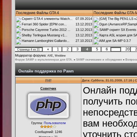
Последние Файлы GTA 4
Последние Файлы GTA-
Скрипт GTA 4 элементы Watch...
07.09.2014
[GM] The Big PEN1:LS v2.
Ferrari 360 Spider [EPM con...
13.12.2013
Dgun (AvnanceRP,SampR
Porsche Cayenne Turbo 2012 ...
13.12.2013
SAMP скрипт SX Events
Shelby Terlingua Mustang v1...
13.12.2013
Карта ASL мэрия для SA
Hamann Lamborghini Gallardo...
27.10.2013
AIM для SA-MP 0.3.7
«
1
2
3
5
6
20
4
Страница
4
из
21
…
Модератор форума:
,
AXE
Weddew
Форум SAMP о мультиплеерах для GTA.
»
SAMP скачивание и обсуждение
»
Вопрос
Онлайн поддержка по Pawn
PHP
Дата: Суббота, 31.01.2009, 17:16 |
Онлайн подд
Советчик
получить по
непосредств
вам необход
Группа:
Пользователи
уточнить ст
Сообщений:
1246