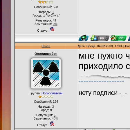
Сообщений:
528
Награды:
1
Город: \!/ Yo City \!/
Репутация:
41
Замечания:
0%
Статус:
RouTe
Дата: Среда, 04.02.2009, 17:04 | С
мне нужно ч
Освоившийся
приходило 
нету подписи -_-
Группа:
Пользователи
Сообщений:
124
Награды:
2
Город: гг
Репутация:
6
Замечания:
40%
Статус: