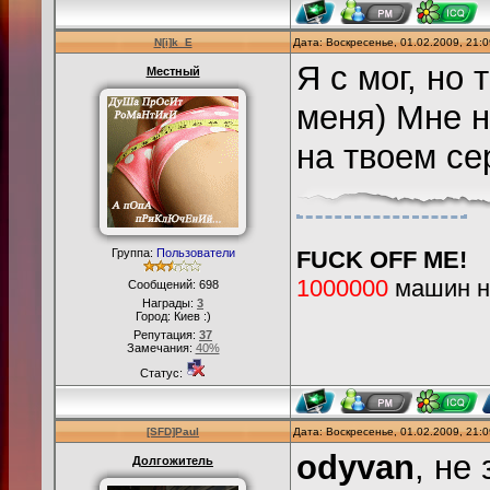
N[i]k_E
Дата: Воскресенье, 01.02.2009, 21:
Я с мог, но
Местный
меня) Мне н
на твоем с
Группа:
Пользователи
FUCK OFF ME!
1000000
машин на
Сообщений:
698
Награды:
3
Город: Киев :)
Репутация:
37
Замечания:
40%
Статус:
[SFD]Paul
Дата: Воскресенье, 01.02.2009, 21:
odyvan
, не
Долгожитель