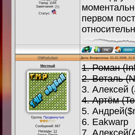
Город: 1164
моментально
Замечания:
0%
Статус:
первом пост
относитель
[TMP]oDyBaH
Дата: Воскресенье, 01.02.2009, 21:
1. Роман (In
Местный
2. Веталь (N
3. Алексей (
4. Артём (T
5. Андрей($
Группа:
Продвинутые
6. Eakwarp
Сообщений:
667
7. Алексей(
Награды:
13
Город: Пенза