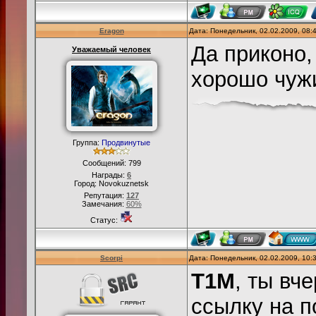
23:29:05 Павел(
23:29:18 Kesha
Eragon
Дата: Понедельник, 02.02.2009, 08
Да приконо,
Уважаемый человек
23:29:28 Павел(
23:29:38 Kesha
хорошо чуж
23:29:41 Павел(
23:29:44 Kesha
23:29:49 Павел(
Группа:
Продвинутые
23:30:10 Kesha:
Сообщений:
799
презервативов 
Награды:
6
Город: Novokuznetsk
23:30:28 Павел
Репутация:
127
Замечания:
60%
23:30:30 Kesha:
Статус:
23:30:34 Павел
23:30:47 Kesha:
Scorpi
Дата: Понедельник, 02.02.2009, 10
23:31:06 Павел
T1M
, ты вч
ссылку на 