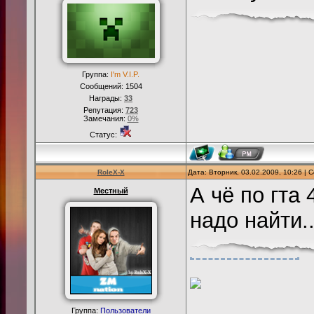
Группа:
I'm V.I.P.
Сообщений:
1504
Награды:
33
Репутация:
723
Замечания:
0%
Статус:
RoleX-X
Дата: Вторник, 03.02.2009, 10:26 |
А чё по гта
Местный
надо найти.
Группа:
Пользователи