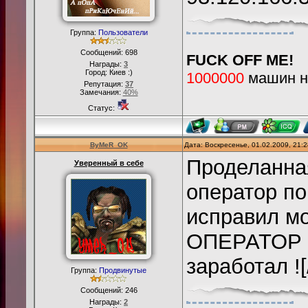
Группа:
Пользователи
Сообщений:
698
FUCK OFF ME!
Награды:
3
Город: Киев :)
1000000
машин на
Репутация:
37
Замечания:
40%
Статус:
ByMeR_OK
Дата: Воскресенье, 01.02.2009, 21:
Проделанная
Уверенный в себе
оператор по
исправил м
ОПЕРАТОР
заработал ![/
Группа:
Продвинутые
Сообщений:
246
Награды:
2