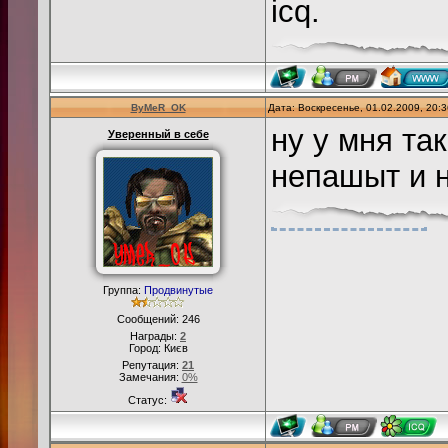
icq.
ByMeR_OK
Дата: Воскресенье, 01.02.2009, 20:
ну у мня та
Уверенный в себе
непашыт и н
Группа:
Продвинутые
Сообщений:
246
Награды:
2
Город: Києв
Репутация:
21
Замечания:
0%
Статус: