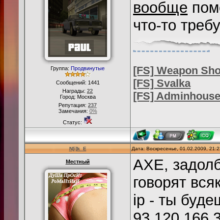
вообще
помо
что-то требу
[FS] Weapon Sh
Группа:
Продвинутые
[FS] Svalka
Сообщений:
1441
Награды:
22
[FS] Adminhous
Город: Москва
Репутация:
237
Замечания:
0%
Статус:
N[i]k_E
Дата: Воскресенье, 01.02.2009, 21:
AXE, задол
Местный
говорят вся
ip - ты буд
93.120.166.