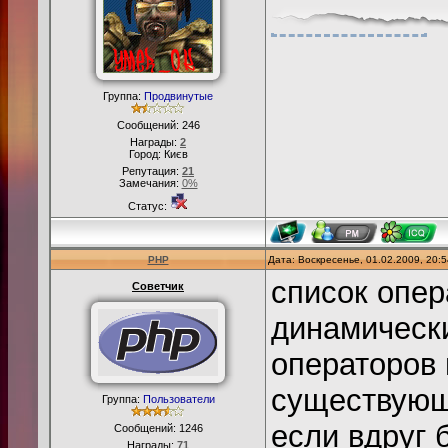
Группа:
Продвинутые
Сообщений:
246
Награды:
2
Город: Києв
Репутация:
21
Замечания:
0%
Статус:
PHP
Дата: Воскресенье, 01.02.2009, 20:
список опер
Советчик
динамически
операторов 
существующ
Группа:
Пользователи
если вдруг 
Сообщений:
1246
Награды:
71