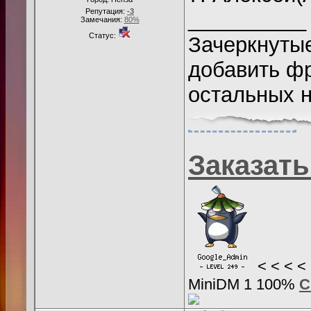
Репутация:
-3
__________
Замечания:
80%
Статус:
Зачеркнутые
добавить фр
остальных н
Заказать
< < < 
MiniDM 1 100%
С