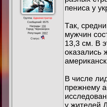
пениса у ук
Группа:
Администратор
Сообщений:
6575
Так, средни
Награды:
156
Город: Черноморск
мужчин сост
Репутация:
3907
Статус:
13,3 см. В 
оказались ж
американск
В числе ли
прежнему а
исследован
у жителей 