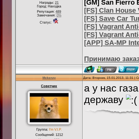
[GM] San Fierro 
Награды:
21
Город: Находка
[FS] Clan House V
Репутация:
489
Замечания:
0%
[FS] Save Car Tu
Статус:
[FS] Vagrant Ant
[FS] Vagrant Anti
[APP] SA-MP Inte
Принимаю заказ
Mckenzy
Дата: Вторник, 15.01.2013, 11:31 |
а у нас газ
Советчик
державу
Группа:
I'm V.I.P.
Сообщений:
1212