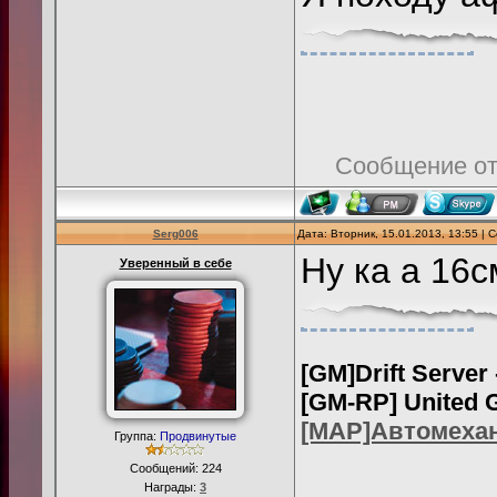
Сообщение о
Serg006
Дата: Вторник, 15.01.2013, 13:55 |
Ну ка а 16с
Уверенный в себе
[GM]Drift Server
[GM-RP] United 
[MAP]Автомеха
Группа:
Продвинутые
Сообщений:
224
Награды:
3