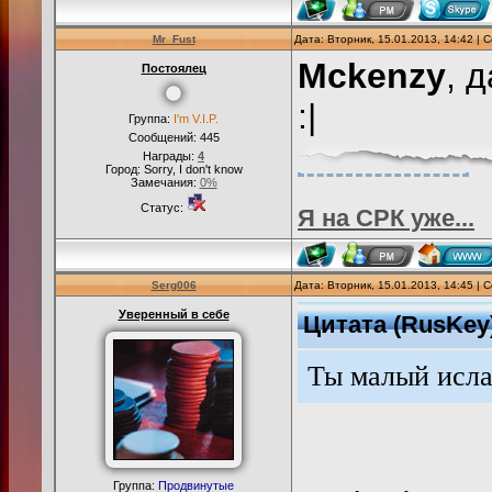
Mr_Fust
Дата: Вторник, 15.01.2013, 14:42 |
Mckenzy
, 
Постоялец
:|
Группа:
I'm V.I.P.
Сообщений:
445
Награды:
4
Город: Sorry, I don't know
Замечания:
0%
Статус:
Я на СРК уже...
Serg006
Дата: Вторник, 15.01.2013, 14:45 |
Уверенный в себе
Цитата
(
RusKey
Ты малый исл
Группа:
Продвинутые