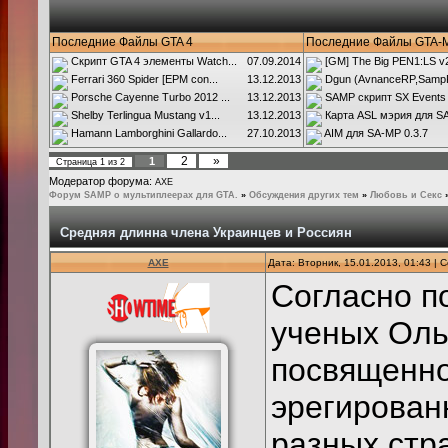
Последние Файлы GTA 4
Последние Файлы GTA-
Скрипт GTA 4 элементы Watch...
07.09.2014
[GM] The Big PEN1:LS v2.
Ferrari 360 Spider [EPM con...
13.12.2013
Dgun (AvnanceRP,SampR
Porsche Cayenne Turbo 2012 ...
13.12.2013
SAMP скрипт SX Events
Shelby Terlingua Mustang v1...
13.12.2013
Карта ASL мэрия для SA
Hamann Lamborghini Gallardo...
27.10.2013
AIM для SA-MP 0.3.7
2
»
1
Страница
1
из
2
Модератор форума:
AXE
Форум SAMP о мультиплеерах для GTA.
»
Обсуждения других тем
»
Любовь и Секс
Средняя длинна члена Украинцев и Россиян
AXE
Дата: Вторник, 15.01.2013, 01:43 |
Согласно п
ученых Оль
посвященн
эрегирован
разных стр