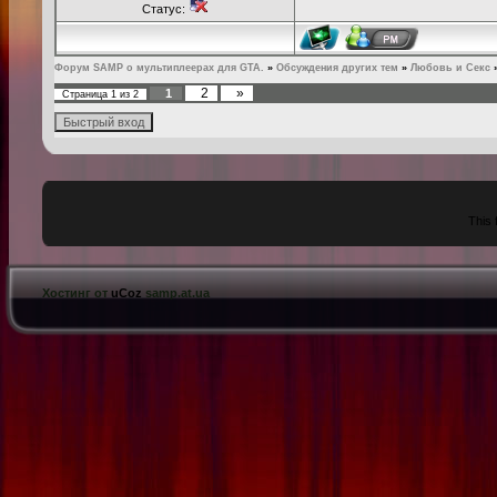
Статус:
Форум SAMP о мультиплеерах для GTA.
»
Обсуждения других тем
»
Любовь и Секс
2
»
1
Страница
1
из
2
This 
Хостинг от
uCoz
samp.at.ua