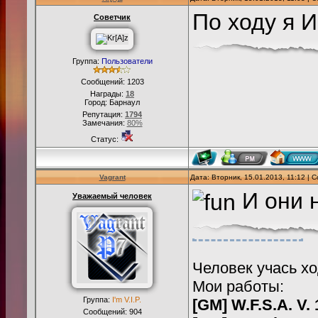
По ходу я 
Советчик
Группа:
Пользователи
Сообщений:
1203
Награды:
18
Город: Барнаул
Репутация:
1794
Замечания:
80%
Статус:
Vagrant
Дата: Вторник, 15.01.2013, 11:12 |
И они н
Уважаемый человек
Человек учась хо
Мои работы:
Группа:
I'm V.I.P.
[GM] W.F.S.A. V. 
Сообщений:
904