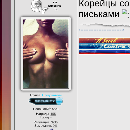
Корейцы соб
письками
Группа:
Следователи
Сообщений:
5681
Награды:
155
Город: -
Репутация:
3715
Замечания:
0%