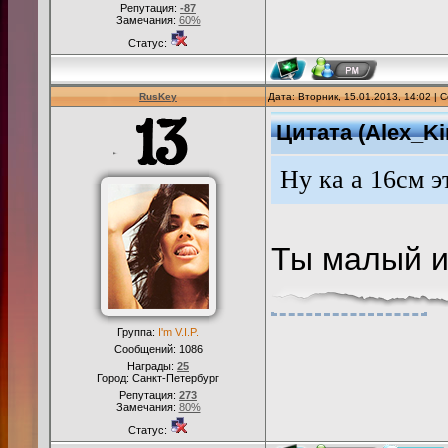
Репутация:
-87
Замечания:
60%
Статус:
RusKey
Дата: Вторник, 15.01.2013, 14:02 |
Цитата
(
Alex_Ki
Ну ка а 16см э
Ты малый 
Группа:
I'm V.I.P.
Сообщений:
1086
Награды:
25
Город: Санкт-Петербург
Репутация:
273
Замечания:
80%
Статус: