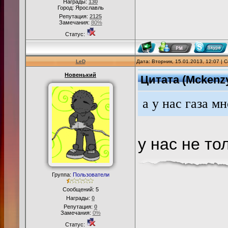
Награды:
130
Город: Ярославль
Репутация:
2125
Замечания:
80%
Статус:
LeD
Дата: Вторник, 15.01.2013, 12:07 |
Новенький
Цитата
(
Mckenz
а у нас газа м
у нас не то
Группа:
Пользователи
Сообщений:
5
Награды:
0
Репутация:
0
Замечания:
0%
Статус: