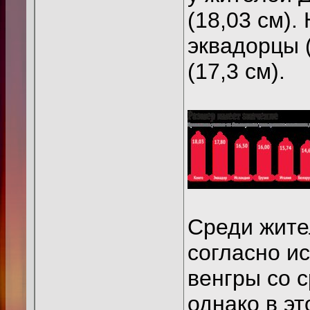
(18,03 см).
эквадорцы (
(17,3 см).
Среди жите
согласно и
венгры со 
однако в э