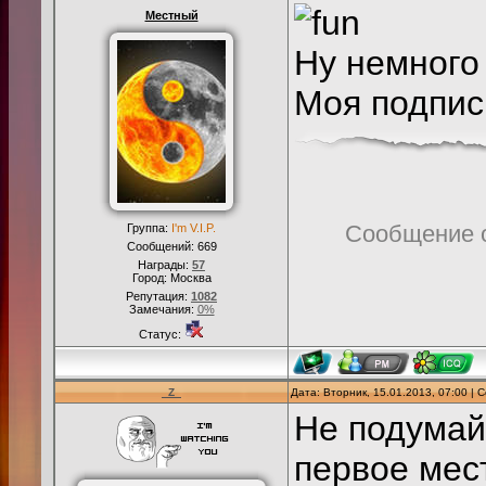
Местный
Ну немного
Моя подпис
Сообщение 
Группа:
I'm V.I.P.
Сообщений:
669
Награды:
57
Город: Москва
Репутация:
1082
Замечания:
0%
Статус:
_Z_
Дата: Вторник, 15.01.2013, 07:00 |
Не подумайт
первое ме