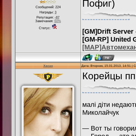
Пофиг)
Сообщений:
224
Награды:
3
Репутация:
-87
Замечания:
60%
Статус:
[GM]Drift Server
[GM-RP] United 
[MAP]Автомеха
Хасан
Дата: Вторник, 15.01.2013, 14:51 |
Корейцы п
малі діти недают
Миколайчук
— Вот ты говорил