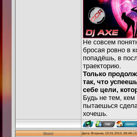
Не совсем понятн
бросая ровно в к
попадёшь, в пос
траекторию.
Только продолж
так, что успееш
себе цели, кото
Будь не тем, кем
пытаешься сделат
хочешь.
Desert
Дата: Вторник, 15.01.2013, 06:49 |