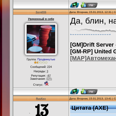
Serg006
Дата: Вторник, 15.01.2013, 12:31 |
Да, блин, н
Уверенный в себе
[GM]Drift Server
[GM-RP] United 
[MAP]Автомеха
Группа:
Продвинутые
Сообщений:
224
Награды:
3
Репутация:
-87
Замечания:
60%
Статус:
RusKey
Дата: Вторник, 15.01.2013, 13:41 |
Цитата
(
AXE
)