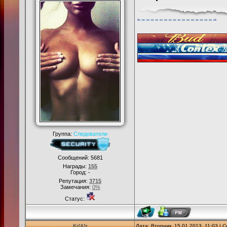
Группа:
Следователи
Сообщений:
5681
Награды:
155
Город: -
Репутация:
3715
Замечания:
0%
Статус:
Kr[A]z
Дата: Вторник, 15.01.2013, 11:03 |