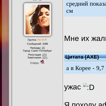
средний показ
см
Мне их жа
Группа:
I'm V.I.P.
Сообщений:
1086
Награды:
25
Город: Санкт-Петербург
Репутация:
273
Цитата
(
AXE
)
Замечания:
80%
Статус:
а в Корее - 9,7
ужас
Я походу а