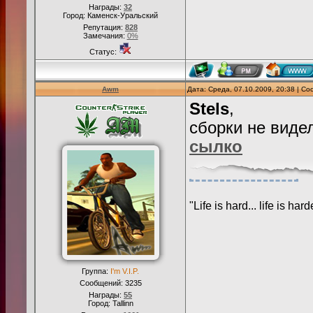
Награды:
32
Город: Каменск-Уральский
Репутация:
828
Замечания:
0%
Статус:
Awm
Дата: Среда, 07.10.2009, 20:38 | С
Stels
,
сборки не виде
сылко
"Life is hard... life is ha
Группа:
I'm V.I.P.
Сообщений:
3235
Награды:
55
Город: Tallinn