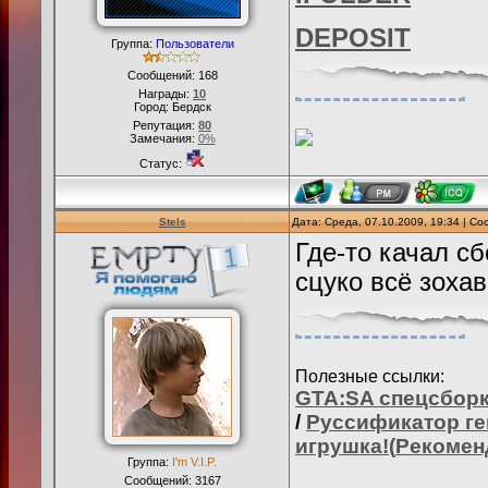
DEPOSIT
Группа:
Пользователи
Сообщений:
168
Награды:
10
Город: Бердск
Репутация:
80
Замечания:
0%
Статус:
Stels
Дата: Среда, 07.10.2009, 19:34 | С
Где-то качал с
сцуко всё зохав
Полезные ссылки:
GTA:SA
спецсборк
/
Руссификатор ге
игрушка!(
Рекомен
Группа:
I'm V.I.P.
Сообщений:
3167