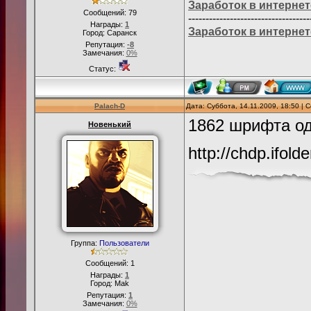
Заработок в интернет
Сообщений:
79
-----------------------------------
Награды:
1
Заработок в интернет
Город: Саранск
Репутация:
-8
Замечания:
0%
Статус:
Palach-D
Дата: Суббота, 14.11.2009, 18:50 |
1862 шрифта о
Новенький
http://chdp.ifold
Группа:
Пользователи
Сообщений:
1
Награды:
1
Город: Mak
Репутация:
1
Замечания:
0%