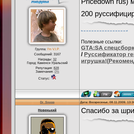
Pricedown rus)
200 руссифици
Полезные ссылки:
GTA:SA
спецсборк
Группа:
I'm V.I.P.
/
Руссификатор ге
Сообщений:
3167
Награды:
32
игрушка!(
Рекомен
Город: Каменск-Уральский
Репутация:
828
Замечания:
0%
Статус:
Dr_Snoop
Дата: Воскресенье, 08.11.2009, 13:
Спасибо за шри
Новенький