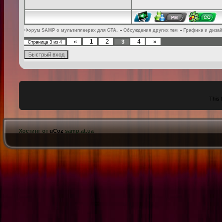
Форум SAMP о мультиплеерах для GTA.
»
Обсуждения других тем
»
Графика и диза
«
1
2
4
»
3
Страница
3
из
4
This 
Хостинг от
uCoz
samp.at.ua