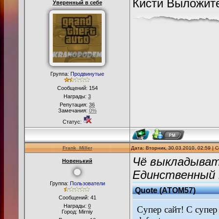
Кисти Выложите
Уверенный в себе
Группа:
Продвинутые
Сообщений:
154
Награды:
3
Репутация:
36
Замечания:
0%
Статус:
Frank_Miller
Дата: Вторник, 30.03.2010, 02:59 |
Чё выкладыват
Новенький
Единственный 
Группа:
Пользователи
Quote
(
ATOM57
)
Сообщений:
41
Награды:
0
Супер сайт! С супе
Город: Mirniy