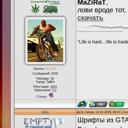
MaZiRaT
,
лови вроде тот,
скачать
"Life is hard... life is ha
Группа:
I'm V.I.P.
Сообщений:
3235
Награды:
55
Город: Tallinn
Репутация:
1661
Замечания:
0%
Статус:
Stels
Дата: Среда, 14.10.2009, 06:07 | С
Шрифты из GTA 