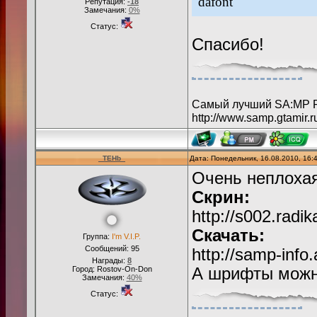
dafont
Репутация:
-18
Замечания:
0%
Статус:
Спасибо!
Самый лучший SA:MP 
http://www.samp.gtamir.r
_TEHb_
Дата: Понедельник, 16.08.2010, 16
Очень неплохая
Скрин:
http://s002.radi
Скачать:
Группа:
I'm V.I.P.
Сообщений:
95
http://samp-info
Награды:
8
Город: Rostov-On-Don
А шрифты можно 
Замечания:
40%
Статус: