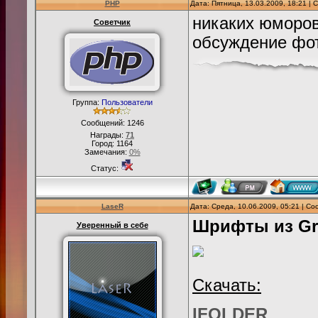
PHP
Дата: Пятница, 13.03.2009, 18:21 |
никаких юморов
Советчик
обсуждение фот
Группа:
Пользователи
Сообщений:
1246
Награды:
71
Город: 1164
Замечания:
0%
Статус:
LaseR
Дата: Среда, 10.06.2009, 05:21 | С
Шрифты из Gra
Уверенный в себе
Скачать:
IFOLDER