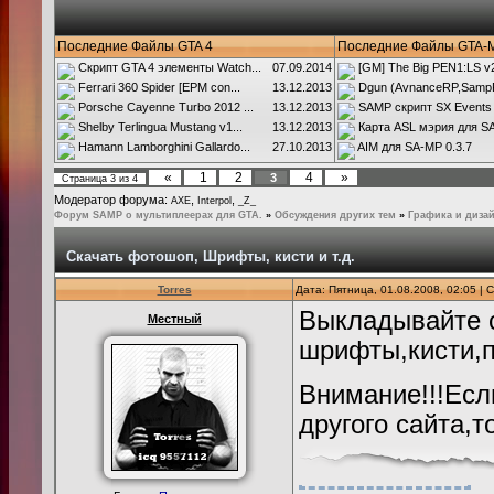
Последние Файлы GTA 4
Последние Файлы GTA-
Скрипт GTA 4 элементы Watch...
07.09.2014
[GM] The Big PEN1:LS v2.
Ferrari 360 Spider [EPM con...
13.12.2013
Dgun (AvnanceRP,SampR
Porsche Cayenne Turbo 2012 ...
13.12.2013
SAMP скрипт SX Events
Shelby Terlingua Mustang v1...
13.12.2013
Карта ASL мэрия для SA
Hamann Lamborghini Gallardo...
27.10.2013
AIM для SA-MP 0.3.7
«
1
2
4
»
3
Страница
3
из
4
Модератор форума:
,
,
AXE
Interpol
_Z_
Форум SAMP о мультиплеерах для GTA.
»
Обсуждения других тем
»
Графика и диза
Скачать фотошоп, Шрифты, кисти и т.д.
Torres
Дата: Пятница, 01.08.2008, 02:05 |
Выкладывайте с
Местный
шрифты,кисти,п
Внимание!!!Есл
другого сайта,т