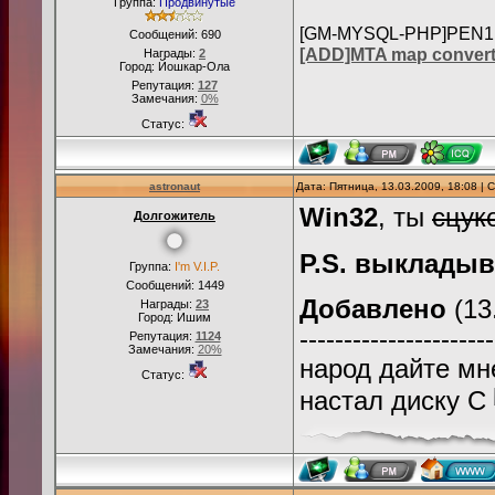
Группа:
Продвинутые
[GM-MYSQL-PHP]PEN1:Ul
Сообщений:
690
[ADD]MTA map convert
Награды:
2
Город: Йошкар-Ола
Репутация:
127
Замечания:
0%
Статус:
astronaut
Дата: Пятница, 13.03.2009, 18:08 |
Win32
, ты
сцук
Долгожитель
P.S. выклады
Группа:
I'm V.I.P.
Сообщений:
1449
Добавлено
(13
Награды:
23
Город: Ишим
----------------------
Репутация:
1124
Замечания:
20%
народ дайте мн
Статус:
настал диску С