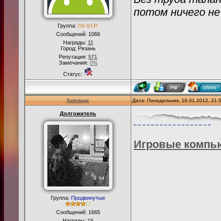
потом ничего н
Группа:
I'm V.I.P.
Сообщений:
1066
Награды:
11
Город: Рязань
Репутация:
571
Замечания:
0%
Статус:
Sabotage
Дата: Понедельник, 16.01.2012, 21
Долгожитель
Игровые компь
Группа:
Продвинутые
Сообщений:
1665
Награды:
19