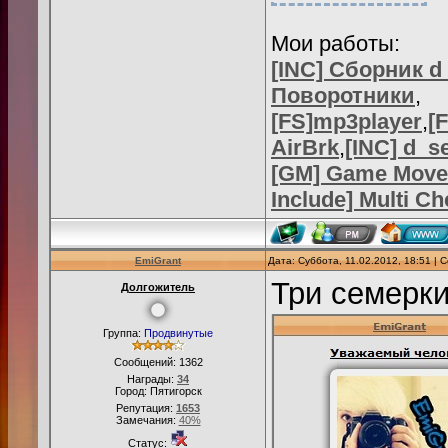
Мои работы:
[INC] Сборник d
Поворотники
,
[FS]mp3player
,
[
AirBrk
,
[INC] d_s
[GM] Game Move
Include] Multi C
EmiGrant
Дата: Суббота, 11.02.2012, 18:51 |
Три семерк
Долгожитель
Группа:
Продвинутые
Сообщений:
1362
Награды:
34
Город: Пятигорск
Репутация:
1653
Замечания:
40%
Статус: