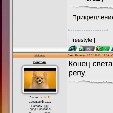
Прикреплени
[ freestyle ]
Mckenzy
Дата: Пятница, 17.02.2012, 13:59 |
Конец света
Советчик
репу.
Группа:
I'm V.I.P.
Сообщений:
1212
Награды:
130
Город: Ярославль