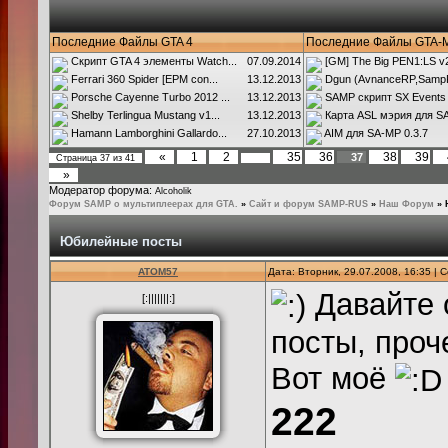
Последние Файлы GTA 4
Последние Файлы GTA-
Скрипт GTA 4 элементы Watch...
07.09.2014
[GM] The Big PEN1:LS v2.
Ferrari 360 Spider [EPM con...
13.12.2013
Dgun (AvnanceRP,SampR
Porsche Cayenne Turbo 2012 ...
13.12.2013
SAMP скрипт SX Events
Shelby Terlingua Mustang v1...
13.12.2013
Карта ASL мэрия для SA
Hamann Lamborghini Gallardo...
27.10.2013
AIM для SA-MP 0.3.7
«
1
2
35
36
38
39
37
Страница
37
из
41
…
»
Модератор форума:
Alcoholik
Форум SAMP о мультиплеерах для GTA.
»
Сайт и форум SAMP-RUS
»
Наш Форум
»
Юбилейные посты
ATOM57
Дата: Вторник, 29.07.2008, 16:35 |
Давайте 
[:|||||||:]
посты, проч
Вот моё
222