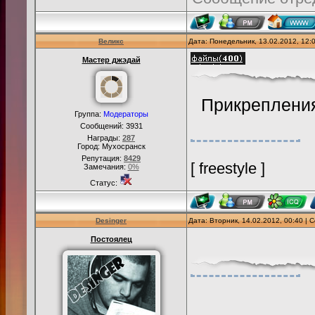
Великс
Дата: Понедельник, 13.02.2012, 12
Мастер джэдай
Прикреплени
Группа:
Модераторы
Сообщений:
3931
Награды:
287
Город: Мухосранск
Репутация:
8429
[ freestyle ]
Замечания:
0%
Статус:
Desinger
Дата: Вторник, 14.02.2012, 00:40 |
Постоялец