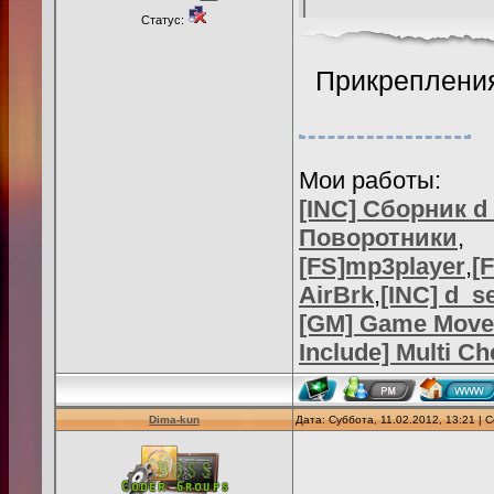
Статус:
Прикреплени
Мои работы:
[INC] Сборник d
Поворотники
,
[FS]mp3player
,
[
AirBrk
,
[INC] d_s
[GM] Game Move
Include] Multi C
Dima-kun
Дата: Суббота, 11.02.2012, 13:21 |