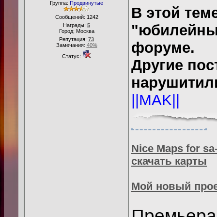
Группа:
Продвинутые
В этой те
Сообщений:
1242
"юбилейны
Награды:
5
Город: Москва
Репутация:
73
форуме.
Замечания:
40%
Статус:
Другие пос
нарушитили
||MAK||
Nice Maps for s
скачать карты
Мой новый прое
Премьер