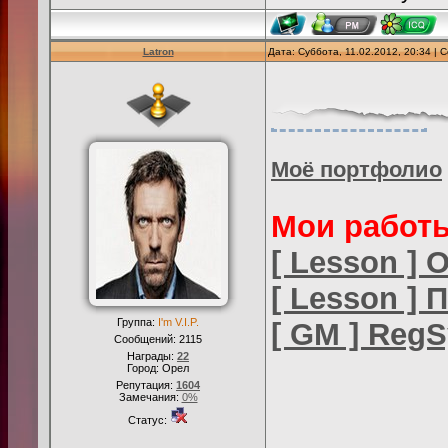
Latron
Дата: Суббота, 11.02.2012, 20:34 |
Моё портфолио
Мои работ
[ Lesson ]
[ Lesson ] 
Группа:
I'm V.I.P.
[ GM ] RegSy
Сообщений:
2115
Награды:
22
Город: Орел
Репутация:
1604
Замечания:
0%
Статус: