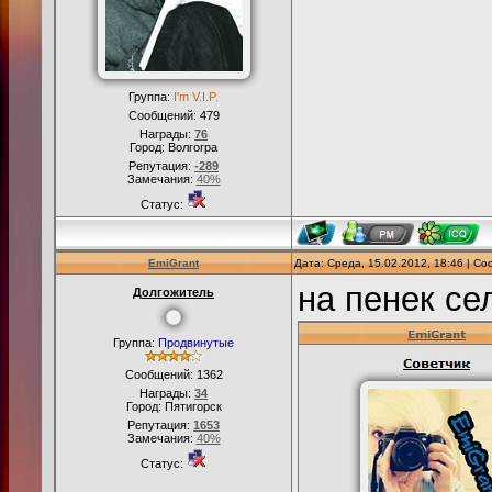
Группа:
I'm V.I.P.
Сообщений:
479
Награды:
76
Город: Волгогра
Репутация:
-289
Замечания:
40%
Статус:
EmiGrant
Дата: Среда, 15.02.2012, 18:46 | С
на пенек се
Долгожитель
Группа:
Продвинутые
Сообщений:
1362
Награды:
34
Город: Пятигорск
Репутация:
1653
Замечания:
40%
Статус: