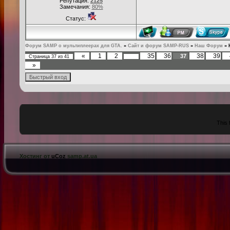
Репутация:
2125
Замечания:
80%
Статус:
Форум SAMP о мультиплеерах для GTA.
»
Сайт и форум SAMP-RUS
»
Наш Форум
»
«
1
2
35
36
38
39
37
Страница
37
из
41
…
»
This 
Хостинг от
uCoz
samp.at.ua