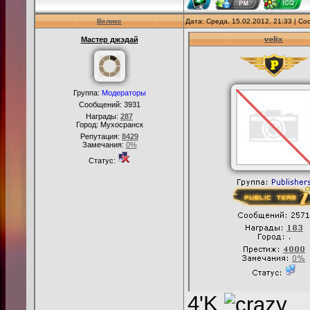
Великс
Дата: Среда, 15.02.2012, 21:33 | С
Мастер джэдай
Группа:
Модераторы
Сообщений:
3931
Награды:
287
Город: Мухосранск
Репутация:
8429
Замечания:
0%
Статус:
4'K