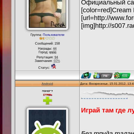
Официальный сайт 
[color=red]Cream Li
[url=http://www.fo
[img]http://s007.r
Группа:
Пользователи
Сообщений:
158
Награды:
44
Город: qqqq
Репутация:
94
Замечания:
60%
Статус:
Android
Дата: Воскресенье, 15.01.2012, 13:
Играй там где лу
Без труда талан