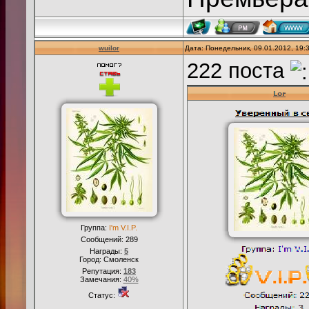
wuilor
Дата: Понедельник, 09.01.2012, 19
222 поста
Группа:
I'm V.I.P.
Сообщений:
289
Награды:
5
Город: Смоленск
Репутация:
183
Замечания:
40%
Статус: