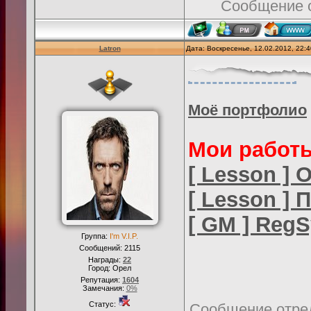
Сообщение 
Latron
Дата: Воскресенье, 12.02.2012, 22:
Моё портфолио
Мои работ
[ Lesson ]
[ Lesson ] 
[ GM ] RegSy
Группа:
I'm V.I.P.
Сообщений:
2115
Награды:
22
Город: Орел
Репутация:
1604
Замечания:
0%
Статус:
Сообщение отре