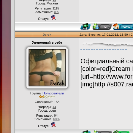
Город: Москва
Репутация:
1115
Замечания:
0%
Статус:
Derek
Дата: Вторник, 17.01.2012, 13:50 |
Уверенный в себе
Официальный сайт 
[color=red]Cream Li
[url=http://www.fo
[img]http://s007.r
Группа:
Пользователи
Сообщений:
158
Награды:
44
Город: qqqq
Репутация:
94
Замечания:
60%
Статус: