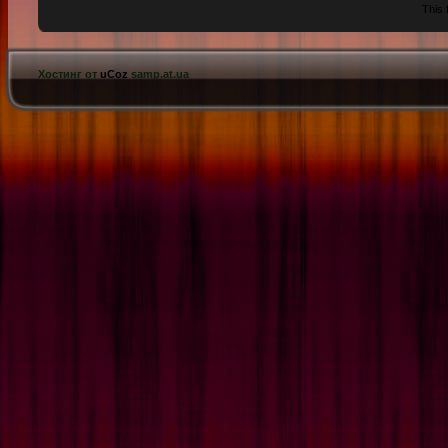
This 
Хостинг от
uCoz
samp.at.ua