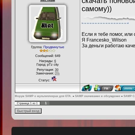
скачать поново
Местный
самому))
Если я тебе помог, или 
Я Francesko_Wilson
За деньги работаю каче
Группа:
Продвинутые
Сообщений:
649
Награды:
6
Город: pTz city
Репутация:
30
Замечания:
0%
Статус:
Форум SAMP о мультиплеерах для GTA.
»
SAMP скачивание и обсуждение
»
SAMP С
1
Страница
1
из
1