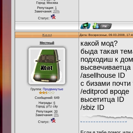
Город: Москва
Репутация:
1
Замечания:
20%
Статус:
K-e-n-t
Дата: Воскресенье, 09.03.2008, 17:
какой мод?
Местный
быда такая тема
подходиш к дому
высвечиваетца 
/asellhouse ID
с бизами почти
Группа:
Продвинутые
/editprod вроде
высетитца ID
Сообщений:
649
Награды:
6
/sbiz ID
Город: pTz city
Репутация:
30
Замечания:
0%
Статус:
Если я тебе помог, или 