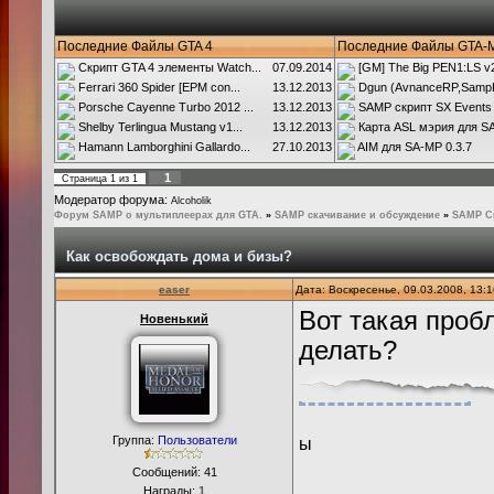
Последние Файлы GTA 4
Последние Файлы GTA-
Скрипт GTA 4 элементы Watch...
07.09.2014
[GM] The Big PEN1:LS v2.
Ferrari 360 Spider [EPM con...
13.12.2013
Dgun (AvnanceRP,SampR
Porsche Cayenne Turbo 2012 ...
13.12.2013
SAMP скрипт SX Events
Shelby Terlingua Mustang v1...
13.12.2013
Карта ASL мэрия для SA
Hamann Lamborghini Gallardo...
27.10.2013
AIM для SA-MP 0.3.7
1
Страница
1
из
1
Модератор форума:
Alcoholik
Форум SAMP о мультиплеерах для GTA.
»
SAMP скачивание и обсуждение
»
SAMP С
Как освобождать дома и бизы?
easer
Дата: Воскресенье, 09.03.2008, 13:
Вот такая проб
Новенький
делать?
Группа:
Пользователи
ы
Сообщений:
41
Награды:
1