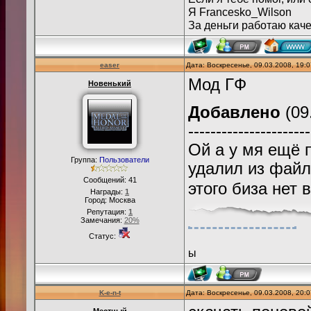
Я Francesko_Wilson
За деньги работаю каче
easer
Дата: Воскресенье, 09.03.2008, 19:
Мод ГФ
Новенький
Добавлено
(09
----------------------
Ой а у мя ещё 
Группа:
Пользователи
удалил из файл
Сообщений:
41
этого биза нет 
Награды:
1
Город: Москва
Репутация:
1
Замечания:
20%
Статус:
ы
K-e-n-t
Дата: Воскресенье, 09.03.2008, 20: