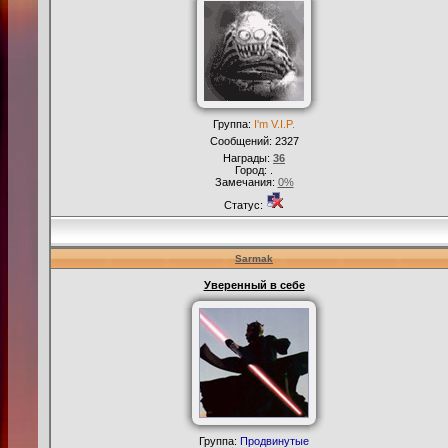
Группа:
I'm V.I.P.
Сообщений:
2327
Награды:
36
Город: .
Замечания:
0%
Статус:
Sarmak
Уверенный в себе
Группа:
Продвинутые