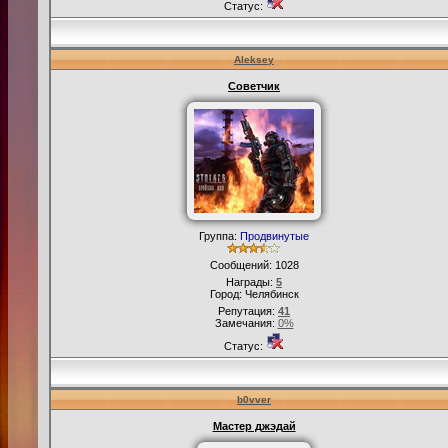
Статус:
Aleksey
Советчик
Группа:
Продвинутые
Сообщений:
1028
Награды:
5
Город: Челябинск
Репутация:
41
Замечания:
0%
Статус:
b0vver
Мастер джэдай