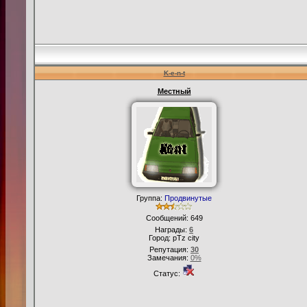
K-e-n-t
Местный
Группа:
Продвинутые
Сообщений:
649
Награды:
6
Город: pTz city
Репутация:
30
Замечания:
0%
Статус: