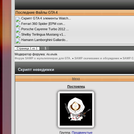
Последние Файлы GTA 4
Скрипт GTA 4 элементы Watch...
Ferrari 360 Spider [EPM con...
Porsche Cayenne Turbo 2012 ...
Shelby Terlingua Mustang v1...
Hamann Lamborghini Gallardo...
1
Страница
1
из
1
Модератор форума:
Alcoholik
Форум SAMP о мультиплеерах для GTA.
»
SAMP скачивание и обсуждение
»
SAMP С
Скрипт неведимки
bleyz
Постоялец
Группа:
Продвинутые