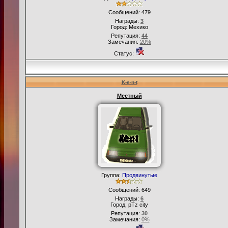
Сообщений:
479
Награды:
3
Город: Мехико
Репутация:
44
Замечания:
20%
Статус:
K-e-n-t
Местный
Группа:
Продвинутые
Сообщений:
649
Награды:
6
Город: pTz city
Репутация:
30
Замечания:
0%