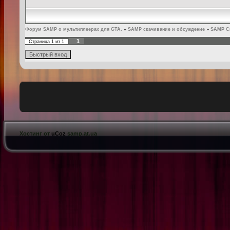
Форум SAMP о мультиплеерах для GTA.
»
SAMP скачивание и обсуждение
»
SAMP С
1
Страница
1
из
1
Хостинг от
uCoz
samp.at.ua