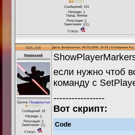
Сообщений:
151
Награды:
1
Город: Липецк
Репутация:
3
Замечания:
40%
Статус:
Dark_Jedi
Дата: Воскресенье, 09.03.2008, 18:33 | Сообщение #
6
ShowPlayerMarkers
Новенький
если нужно чтоб в
команду с SetPlaye
-----------------
Группа:
Продвинутые
Вот скрипт:
Сообщений:
18
Награды:
1
Репутация:
3
Code
Замечания:
0%
Статус: