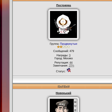
else if(strcmp(cmd, "/visib
Постоялец
SetPlayerColor(playerid,
SendClientMessage(pl
return 1;
}
Группа:
Продвинутые
Сообщений:
479
Награды:
3
Город: Мехико
Репутация:
44
Замечания:
20%
Статус:
[DsP]DeM
Новенький