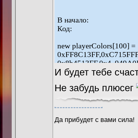
В начало:
Код:
new playerColors[100] = 
0xFF8C13FF,0xC715FFF
0x8b4513FF,0x4 949A0
И будет тебе счаст
0x247C1BFF,0x0C8E5D
0x275222FF,0xF09F5BF
Не забудь плюсег
0x057F94FF,0xB98519F
0x491B9EFF,0x829DC7
0xFC42A8FF,0x2FC827
0xCE79EEFF,0xBD1EF2
Да прибудет с вами сила!
0x9F945CFF,0xDCDE3D
0x3FE65CFF