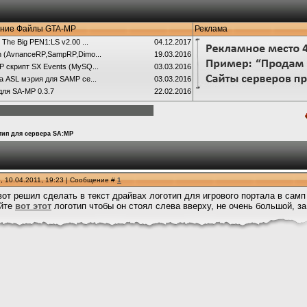
ние Файлы GTA-MP
Реклама
 The Big PEN1:LS v2.00 ...
04.12.2017
 (AvnanceRP,SampRP,Dimo...
19.03.2016
 скрипт SX Events (MySQ...
03.03.2016
а ASL мэрия для SAMP се...
03.03.2016
для SA-MP 0.3.7
22.02.2016
тип для сервера SA:MP
, 10.04.2011, 19:23 | Сообщение #
1
вот решил сделать в текст драйвах логотип для игрового портала в сам
йте
вот этот
логотип чтобы он стоял слева вверху, не очень большой, за